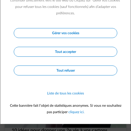
vous ci-dessous.
continuer directement vers le site web ou cliquez sur "Gérer vos cookies"
pour refuser tous les cookies (sauf fonctionnels) afin d’adapter vos
préférences.
Gérer vos cookies
Tout accepter
Tout refuser
Liste de tous les cookies
Cette bannière fait l’objet de statistiques anonymes. Si vous ne souhaitez
pas participer
cliquez ici.
10 idées pour donner une 2e vie à vos cartons