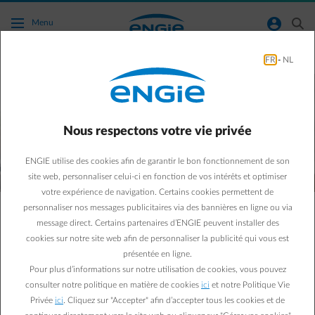
Accéder au contenu principal
normal-account-circle
search
Menu
FR
-
NL
Nous respectons votre vie privée
Depuis quelques semaines, notre maison est devenue notre
monde.
ENGIE utilise des cookies afin de garantir le bon fonctionnement de son
Et chez ENGIE, nous faisons tout pour vous la rendre
site web, personnaliser celui-ci en fonction de vos intérêts et optimiser
confortable, tout en contribuant à un monde zéro carbone.
votre expérience de navigation. Certains cookies permettent de
Mais vous aussi, vous pouvez donner un petit coup de
personnaliser nos messages publicitaires via des bannières en ligne ou via
pouce avec des gestes simples :
message direct. Certains partenaires d’ENGIE peuvent installer des
Comme créer des jeux amusants avec des cartons
d’emballages.
cookies sur notre site web afin de personnaliser la publicité qui vous est
Fabriquer un séchoir à linge malin pour économiser de
présentée en ligne.
l'énergie.
Pour plus d’informations sur notre utilisation de cookies, vous pouvez
Ou créer un airco naturel avec des plantes d’intérieur.
consulter notre politique en matière de cookies
ici
et notre Politique Vie
Privée
ici
. Cliquez sur "Accepter" afin d’accepter tous les cookies et de
Découvrez tous les travaux que nous avons rassemblés pour