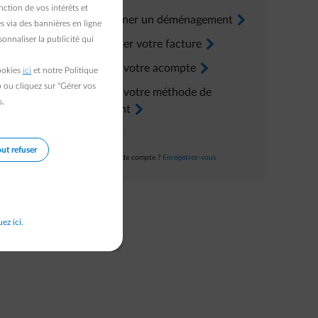
ction de vos intérêts et
Renseigner un déménagement
arrow-right
s via des bannières en ligne
onnaliser la publicité qui
Consulter votre facture
arrow-right
Ajuster votre acompte
arrow-right
cookies
ici
et notre Politique
b ou cliquez sur "Gérer vos
Ajuster votre méthode de
s.
paiement
arrow-right
ut refuser
Pas encore de compte ?
Enregistrez-vous
uez ici.