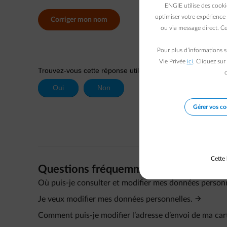
ENGIE utilise des cooki
optimiser votre expérience 
Corriger mon nom
ou via message direct. Ce
Pour plus d’informations s
Vie Privée
ici
. Cliquez sur
c
Gérer vos co
Cette 
Questions fréquemment posées
Où puis-je consulter et modifier mes données personn
Je veux modifier mes données personnelles.
Comment puis-je modifier l’adresse d’envoi de ma car