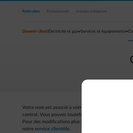
Accéder au contenu principal
Particuliers
Professionnels
Grandes entreprises
Devenir client
Électricité et gaz
Services et équipements
Co
Votre nom est associé à votre contrat et ne peut pas ê
contrat. Vous pouvez toutefois corriger jusqu'à 2 car
Pour des modifications plus importantes (erreur lors d
notre
service clientèle
.