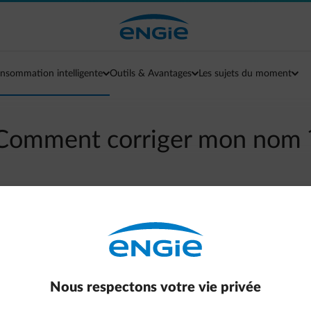
nsommation intelligente
Outils & Avantages
Les sujets du moment
Comment corriger mon nom 
arrow-left
Aller à la page contact
tre modifié de manière radicale, car il nous permet d'identifier v
actères via votre Espace client sur le web ou via votre Smart App
e la création du contrat, décès ou séparation), veuillez contacte
Nous respectons votre vie privée