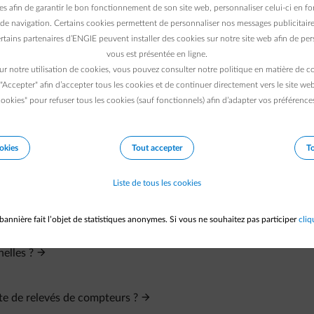
es afin de garantir le bon fonctionnement de son site web, personnaliser celui-ci en fon
de navigation. Certains cookies permettent de personnaliser nos messages publicitaire
rtains partenaires d’ENGIE peuvent installer des cookies sur notre site web afin de pers
vous est présentée en ligne.
ur notre utilisation de cookies, vous pouvez consulter notre politique en matière de 
 "Accepter" afin d’accepter tous les cookies et de continuer directement vers le site we
ookies" pour refuser tous les cookies (sauf fonctionnels) afin d’adapter vos préférence
okies
Tout accepter
To
Liste de tous les cookies
bannière fait l’objet de statistiques anonymes. Si vous ne souhaitez pas participer
cliq
elles ?
te de relevés de compteurs ?