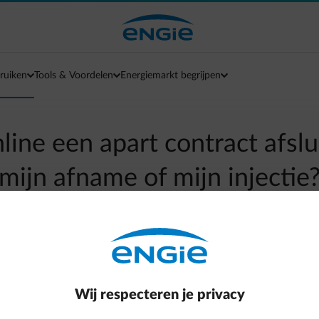
ruiken
Tools & Voordelen
Energiemarkt begrijpen
line een apart contract afsl
mijn afname of mijn injectie
arrow-left
Terug naar contactpagina
an je gemakkelijk een
prijssimulatie
uitvoeren voor je werkelijke 
Wij respecteren je privacy