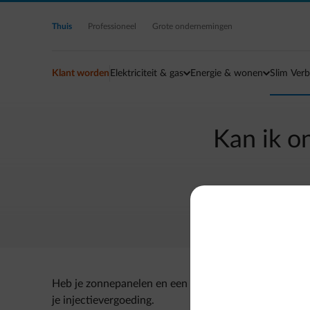
Ga naar de hoofdinhoud
Thuis
Professioneel
Grote ondernemingen
Klant worden
Elektriciteit & gas
Energie & wonen
Slim Verb
Kan ik on
Heb je zonnepanelen en een digitale meter? Online k
je injectievergoeding.