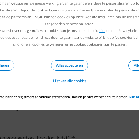
ctie (je hebt een contract voor je afname bij een andere leveranci
 haar website om de goede werking ervan te garanderen, deze te personaliseren op ba
ectie bij een andere leverancier), dan neem je best contact op me
ptimaliseren. Bepaalde cookies laten ons toe om onze reclameberichten te personaliser
epaalde partners van ENGIE kunnen cookies op onze website installeren om de reclame
e contract in orde te brengen.
aangeboden te personaliseren.
nstalleerd (en je beschikt ook reeds over een digitale meter)? 
e wenst over ons gebruik van cookies kan je ons cookiebeleid
hier
en ons Privacybelei
ectiecontract in orde te brengen.
ookies te aanvaarden en direct door te gaan naar de website of klik op "Je cookies be
functionele) cookies te weigeren en je cookievoorkeuren aan te passen.
eheren
Alles accepteren
All
Lijst van alle cookies
ze banner registreert anonieme statistieken. Indien je niet wenst deel te nemen,
klik hi
arief leegstand kiezen?
rden voor aardgas, hoe doe ik dat?