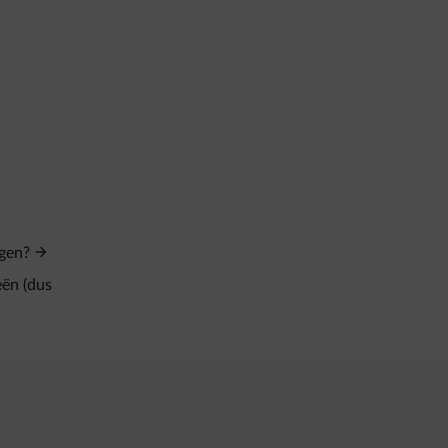
ngen?
eën (dus