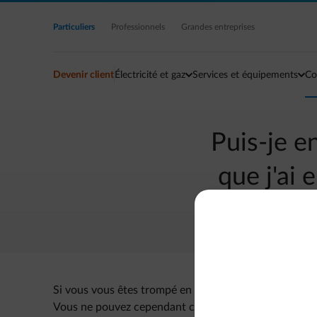
Accéder au contenu principal
Particuliers
Professionnels
Grandes entreprises
Devenir client
Électricité et gaz
Services et équipements
Co
Puis-je e
que j'ai
Si vous vous êtes trompé en indiquant un relevé, vo
Vous ne pouvez cependant communiquer que de nouvea