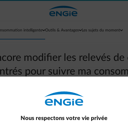
nsommation intelligente
Outils & Avantages
Les sujets du moment
ncore modifier les relevés d
 entrés pour suivre ma conso
arrow-left
Aller à la page contact
us pouvez effacer les données que vous avez saisies précédemmen
Nous respectons votre vie privée
ux relevés de compteur datés d'aujourd'hui (pas modifier les 