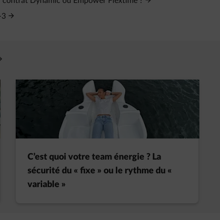
un contrat Dynamic ou Empower Flextime ?
-3
vre un nouvel onglet
C’est quoi votre team énergie ? La
sécurité du « fixe » ou le rythme du «
variable »