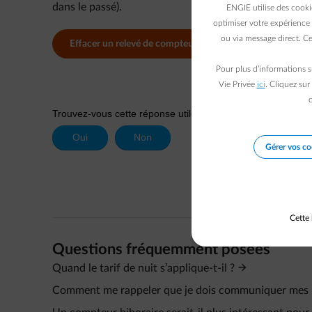
dans le passé).
ENGIE utilise des cooki
optimiser votre expérience 
ou via message direct. Ce
Effacer un relevé de compteur
Pour plus d’informations s
Vie Privée
ici
. Cliquez sur
c
Gérer vos co
Cette 
Questions fréquemment posées
Quand le tarif de nuit s’applique-t-il ?
Comment me rappeler que je dois communiquer mes rel