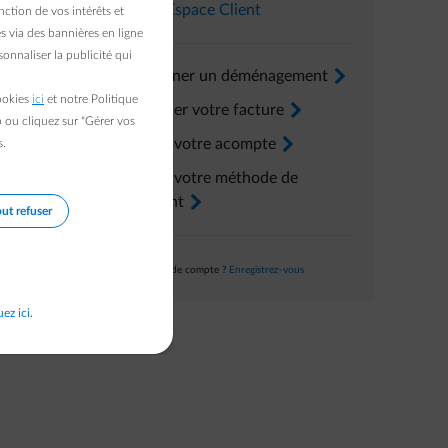
Dans l’
Espace Client
ction de vos intérêts et
s via des bannières en ligne
onnaliser la publicité qui
Renseigner un déménagement
arrow-right
cookies
ici
et notre Politique
Consulter votre facture
arrow-right
b ou cliquez sur "Gérer vos
Ajuster votre acompte
arrow-right
s.
Ajuster votre méthode de
paiement
arrow-right
ut refuser
Pas encore de compte ?
Enregistrez-vous
uez ici.