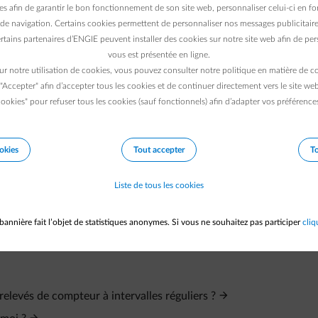
es afin de garantir le bon fonctionnement de son site web, personnaliser celui-ci en fon
de navigation. Certains cookies permettent de personnaliser nos messages publicitaire
rtains partenaires d’ENGIE peuvent installer des cookies sur notre site web afin de pers
vous est présentée en ligne.
ur notre utilisation de cookies, vous pouvez consulter notre politique en matière de 
 "Accepter" afin d’accepter tous les cookies et de continuer directement vers le site we
ookies" pour refuser tous les cookies (sauf fonctionnels) afin d’adapter vos préférence
okies
Tout accepter
To
Liste de tous les cookies
bannière fait l’objet de statistiques anonymes. Si vous ne souhaitez pas participer
cliq
evés de compteur à intervalles réguliers ?