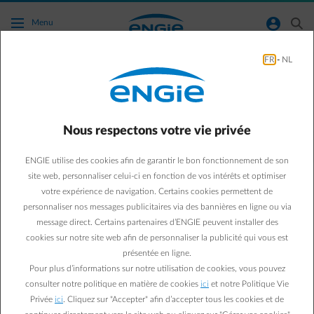
Accéder au contenu principal
normal-account-circle
search
Menu
FR
-
NL
Vaut-il mieux autoconsommer ou injecter sur
le réseau ?
Nous respectons votre vie privée
Aller à la page contact
arrow-left
ENGIE utilise des cookies afin de garantir le bon fonctionnement de son
Pour profiter au mieux de votre installation solaire, il est préférable
site web, personnaliser celui-ci en fonction de vos intérêts et optimiser
de
maximiser votre autoconsommation
. L'autoconsommation
votre expérience de navigation. Certains cookies permettent de
permet de
réduire immédiatement votre facture d’électricité
.
personnaliser nos messages publicitaires via des bannières en ligne ou via
Optimiser son autoconsommation présente plusieurs avantages :
message direct. Certains partenaires d’ENGIE peuvent installer des
> vous consommez moins d’énergie du réseau ;
cookies sur notre site web afin de personnaliser la publicité qui vous est
> vous réduisez les frais de réseau sur votre facture d’électricité.
présentée en ligne.
Voici nos conseils pour augmenter votre autonconsommation.
Pour plus d’informations sur notre utilisation de cookies, vous pouvez
consulter notre politique en matière de cookies
ici
et notre Politique Vie
Privée
ici
. Cliquez sur "Accepter" afin d’accepter tous les cookies et de