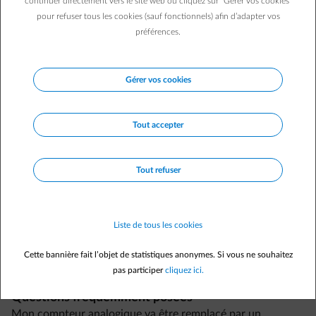
continuer directement vers le site web ou cliquez sur "Gérer vos cookies"
l'électricité,
vous injecterez en proportion moins d’électricité sur le
pour refuser tous les cookies (sauf fonctionnels) afin d’adapter vos
réseau. Votre autoconsommation sera donc plus élevée
. En
préférences.
moyenne en Belgique, un client avec panneaux solaires
~
autoconsomme
30% de l’électricité qu’il produit, injectant donc les
70% restants sur le réseau.
Gérer vos cookies
Une autre manière d'influencer votre autoconsommation est
d'investir dans une batterie
. Celle-ci vous permettra de stocker
temporairement votre énergie et d'en faire usage sans devoir
Tout accepter
prélever ou injecter sur le réseau, par exemple après le coucher du
soleil en hiver, ou encore lorsque vous souhaitez faire tourner
certains appareils électriques de nuit.
Découvrez tout ce qu’il faut
Tout refuser
savoir sur les batteries domestiques
.
Liste de tous les cookies
Cette bannière fait l’objet de statistiques anonymes. Si vous ne souhaitez
pas participer
cliquez ici.
Questions fréquemment posées
Mon compteur analogique va être remplacé par un