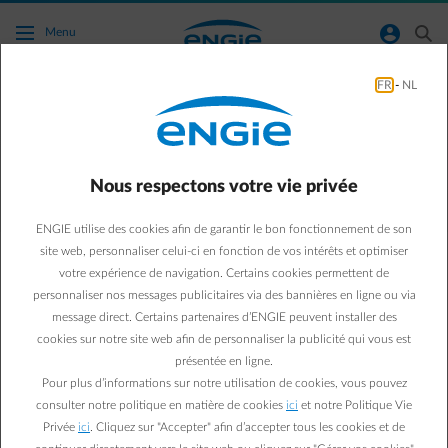
Accéder au contenu principal
normal-account-circle
search
Menu
FR
-
NL
Combien d’électricité vais-je injecter sur le
réseau ?
Nous respectons votre vie privée
Aller à la page contact
arrow-left
ENGIE utilise des cookies afin de garantir le bon fonctionnement de son
Tout dépend de la
puissance de votre installation et de votre
site web, personnaliser celui-ci en fonction de vos intérêts et optimiser
autoconsommation
, à savoir de la quantité d’électricité que vous
votre expérience de navigation. Certains cookies permettent de
consommez immédiatement (pour vos propres besoins) par rapport
personnaliser nos messages publicitaires via des bannières en ligne ou via
à la production de vos panneaux solaires.
Au plus votre
message direct. Certains partenaires d’ENGIE peuvent installer des
autoconsommation est élevée, au moins vous injecterez d’électricité
cookies sur notre site web afin de personnaliser la publicité qui vous est
sur le réseau
.
présentée en ligne.
Autrement dit, si vous
démarrez (ou programmez le démarrage à
Pour plus d’informations sur notre utilisation de cookies, vous pouvez
distance de) certains appareils électro-ménagers
tels que votre
consulter notre politique en matière de cookies
ici
et notre Politique Vie
machine à laver, votre séchoir etc. ou
chargez une voiture électrique
Privée
ici
. Cliquez sur "Accepter" afin d’accepter tous les cookies et de
durant la journée, lorsque vos panneaux solaires produisent de