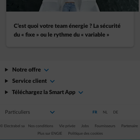
C’est quoi votre team énergie ? La sécurité
du « fixe » ou le rythme du « variable »
Notre offre
Service client
Téléchargez la Smart App
Sélectionnez votre profil
La modification de la sélection permettra d'accéder à une nouvelle page
Passer en Français (Langue a
Passer en Néerlandais
Passer en Allem
FR
NL
DE
© Electrabel sa
Nos conditions
Vie privée
Jobs
Fournisseurs
Partenaire
Plus sur ENGIE
Politique des cookies