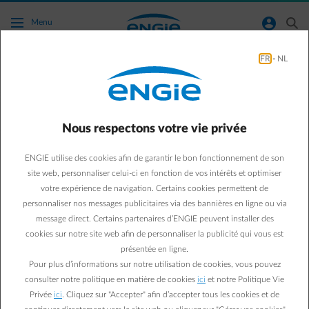
Accéder au contenu principal
normal-account-circle
search
Menu
FR
-
NL
Que puis-je faire de plus qu’entretenir ma
chaudière pour économiser ?
Nous respectons votre vie privée
Aller à la page contact
arrow-left
ENGIE utilise des cookies afin de garantir le bon fonctionnement de son
Nous vous recommandons de purger vos radiateurs chaque année
site web, personnaliser celui-ci en fonction de vos intérêts et optimiser
et de vérifier/rectifier la pression d'eau de votre chaudière. Isoler
votre expérience de navigation. Certains cookies permettent de
vos tuyaux d'eau chaude apporte également une amélioration
personnaliser nos messages publicitaires via des bannières en ligne ou via
immédiate.
message direct. Certains partenaires d’ENGIE peuvent installer des
Découvrez comment faire
cookies sur notre site web afin de personnaliser la publicité qui vous est
présentée en ligne.
Pour plus d’informations sur notre utilisation de cookies, vous pouvez
consulter notre politique en matière de cookies
ici
et notre Politique Vie
Privée
ici
. Cliquez sur "Accepter" afin d’accepter tous les cookies et de