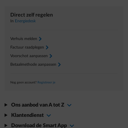
Direct zelf regelen
In
Energiedesk
Verhuis melden
arrow-right
Factuur raadplegen
arrow-right
Voorschot aanpassen
arrow-right
Betaalmethode aanpassen
arrow-right
Nog geen account?
Registreer je
Ons aanbod van A tot Z
Klantendienst
Download de Smart App