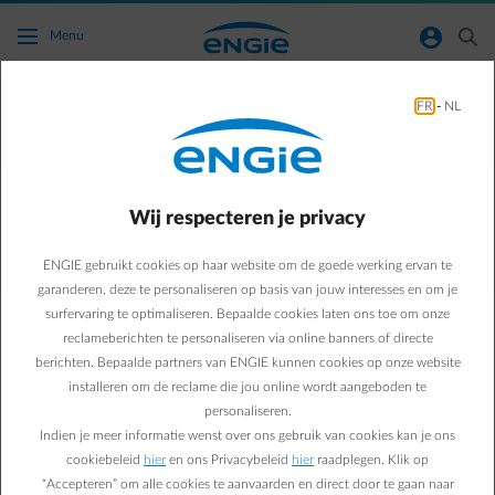
Ga naar de hoofdinhoud
normal-account-circle
search
Menu
FR
-
NL
Ik heb mijn voorschot online nagekeken en ik
kreeg de raad om het te verhogen. Wat
gebeurt er als ik dit niet doe?
Wij respecteren je privacy
Terug naar contactpagina
arrow-left
ENGIE gebruikt cookies op haar website om de goede werking ervan te
garanderen, deze te personaliseren op basis van jouw interesses en om je
We raden je dit aan omdat je voorschotten waarschijnlijk niet
surfervaring te optimaliseren. Bepaalde cookies laten ons toe om onze
voldoende zullen zijn om al je jaarlijkse verbruik te dekken.
reclameberichten te personaliseren via online banners of directe
Verschillende factoren kunnen je energieverbruik beïnvloeden.
berichten. Bepaalde partners van ENGIE kunnen cookies op onze website
Variabele prijscontracten kunnen bijvoorbeeld vaker worden
aangepast op basis van marktveranderingen. Ook eventuele
installeren om de reclame die jou online wordt aangeboden te
tariefwijzigingen aangekondigd door de distributienetwerken,
personaliseren.
kunnen je jaarlijkse afrekening beïnvloeden.
Indien je meer informatie wenst over ons gebruik van cookies kan je ons
Dit laatste is het geval in 2025! De berekening van je voorschot
cookiebeleid
hier
en ons Privacybeleid
hier
raadplegen. Klik op
omvat ook een stijging van je netwerkkosten. Deze zijn identiek
“Accepteren” om alle cookies te aanvaarden en direct door te gaan naar