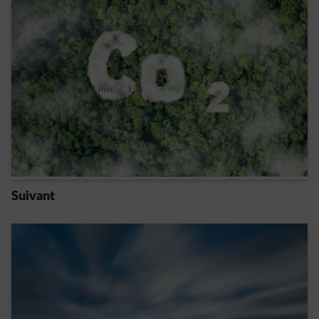
07/05/2024
|
1 min.
|
Eva
Ô CO2, quels sont tes « secrets » bien
gardés ?
Read more
Suivant