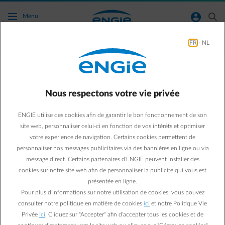
Accéder au contenu principal
normal-account-circle
search
Menu
FR
-
NL
Agir pour la planète
Green & Smart Home
Agir pour la planète
Nous respectons votre vie privée
Comment ENGIE soutient
ENGIE utilise des cookies afin de garantir le bon fonctionnement de son
la transition énergétique
site web, personnaliser celui-ci en fonction de vos intérêts et optimiser
votre expérience de navigation. Certains cookies permettent de
de la Belgique ?
personnaliser nos messages publicitaires via des bannières en ligne ou via
message direct. Certains partenaires d’ENGIE peuvent installer des
cookies sur notre site web afin de personnaliser la publicité qui vous est
Valentine S.
présentée en ligne.
Marketing expert Energy Efficiency
Pour plus d’informations sur notre utilisation de cookies, vous pouvez
07/05/2024
·
1 min
consulter notre politique en matière de cookies
ici
et notre Politique Vie
Privée
ici
. Cliquez sur "Accepter" afin d’accepter tous les cookies et de