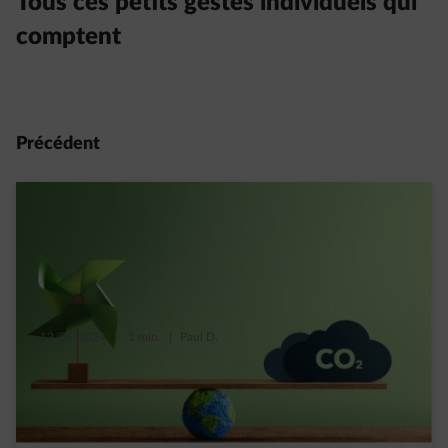
Tous ces petits gestes individuels qui
comptent
Précédent
13/06/2024
|
1 min.
|
Paul D.
Alors les éoliennes, dites-moi quelle est
votre empreinte carbone
Read more