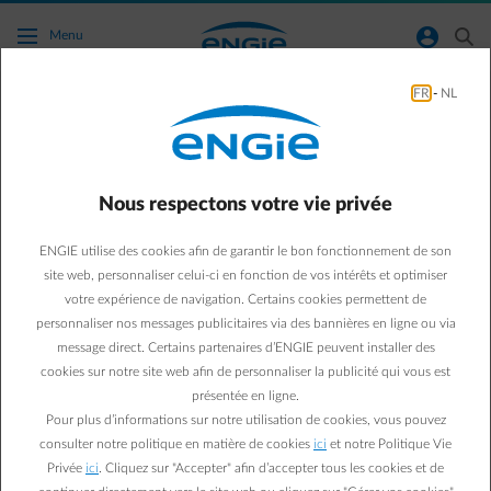
Accéder au contenu principal
normal-account-circle
search
Menu
FR
-
NL
Agir pour la planète
Green & Smart Home
Agir pour la planète
Nous respectons votre vie privée
Ô CO2, quels sont tes «
ENGIE utilise des cookies afin de garantir le bon fonctionnement de son
secrets » bien gardés ?
site web, personnaliser celui-ci en fonction de vos intérêts et optimiser
votre expérience de navigation. Certains cookies permettent de
personnaliser nos messages publicitaires via des bannières en ligne ou via
Eva
user
message direct. Certains partenaires d’ENGIE peuvent installer des
07/05/2024
·
1 min
cookies sur notre site web afin de personnaliser la publicité qui vous est
présentée en ligne.
Le CO2 est sur le devant de la scène. Et pour cause, les
Pour plus d’informations sur notre utilisation de cookies, vous pouvez
défis climatiques exigent de réduire nos émissions de gaz à
consulter notre politique en matière de cookies
ici
et notre Politique Vie
effet de serre et de tendre vers la neutralité carbone. Mais
Privée
ici
. Cliquez sur "Accepter" afin d’accepter tous les cookies et de