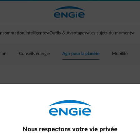
nsommation intelligente
Outils & Avantages
Les sujets du moment
tion
Conseils énergie
Agir pour la planète
Mobilité
 mode d’emploi par
Nous respectons votre vie privée