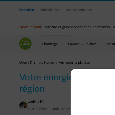
Accéder au contenu principal
Particuliers
Professionnels
Grandes entreprises
Devenir client
Électricité et gaz
Services et équipements
Co
Chauffage
Panneaux Solaires
Isola
Green & Smart Home
Agir pour la planète
Votre énergie en 2026,
région
Laetitia M.
13/02/2026
·
1 min
·
Mis à jour
février 2026