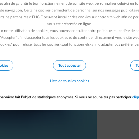
es afin de garantir le bon fonctionnement de son site web, personnaliser celui-ci en fon
eaux tarifs horaires en Wallonie, réforme des
de navigation. Certains cookies permettent de personnaliser nos messages publicitaire
 Bruxelles, 2026 apporte son lot de
rtains partenaires d’ENGIE peuvent installer des cookies sur notre site web afin de pers
vous est présentée en ligne.
ange.
ur notre utilisation de cookies, vous pouvez consulter notre politique en matière de 
 "Accepter" afin d’accepter tous les cookies et de continuer directement vers le site we
ookies" pour refuser tous les cookies (sauf fonctionnels) afin d’adapter vos préférence
okies
Tout accepter
To
Liste de tous les cookies
bannière fait l’objet de statistiques anonymes. Si vous ne souhaitez pas participer
cliq