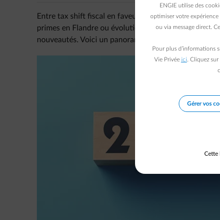
ENGIE utilise des cooki
Entre tax shift fiscal en faveur de l’électricité, nouv
optimiser votre expérience 
primes en Flandre ou évolution des certificats verts à
ou via message direct. Ce
nouveautés. Voici un panorama complet de ce qui ch
Pour plus d’informations s
Vie Privée
ici
. Cliquez sur
c
Gérer vos co
Cette 