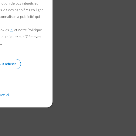
ction de vos intérêts et
s via des bannières en ligne
onnaliser la publicité qui
cookies
ici
et notre Politique
b ou cliquez sur "Gérer vos
s.
ut refuser
uez ici.