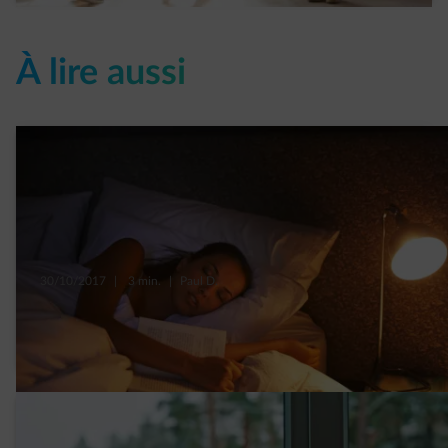
À lire aussi
30/10/2017
|
3 min.
|
Paul D.
Quand vous dormez, votre maison, elle, ne
dort pas…