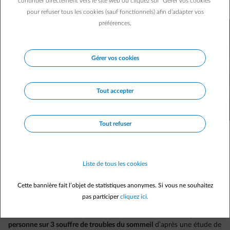
continuer directement vers le site web ou cliquez sur "Gérer vos cookies"
souhaite déjà bonne nuit …
pour refuser tous les cookies (sauf fonctionnels) afin d’adapter vos
préférences.
Gérer vos cookies
Tout accepter
Tout refuser
Liste de tous les cookies
Cette bannière fait l’objet de statistiques anonymes. Si vous ne souhaitez
pas participer
cliquez ici.
Bien dormir, le souhait de beaucoup de personnes. En Belgique,
une
personne sur 3 souffre de troubles du sommeil
d’après une étude de