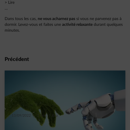
> Lire
…
Dans tous les cas,
ne vous acharnez pas
si vous ne parvenez pas à
dormir. Levez-vous et faites une
activité relaxante
durant quelques
minutes.
Précédent
13/09/2022
|
1 min.
|
Eva
Low-tech : la technologie peut-elle être