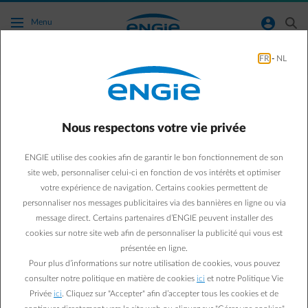
Accéder au contenu principal
normal-account-circle
search
Menu
FR
-
NL
Autres
Green & Smart Home
Autres
Nous respectons votre vie privée
5 astuces pour bien
ENGIE utilise des cookies afin de garantir le bon fonctionnement de son
dormir
site web, personnaliser celui-ci en fonction de vos intérêts et optimiser
votre expérience de navigation. Certains cookies permettent de
personnaliser nos messages publicitaires via des bannières en ligne ou via
Daphné C.
message direct. Certains partenaires d’ENGIE peuvent installer des
Passionnée par les objets connectés
cookies sur notre site web afin de personnaliser la publicité qui vous est
12/12/2018
·
4 min
présentée en ligne.
Pour plus d’informations sur notre utilisation de cookies, vous pouvez
Bien dormir, vous en rêvez ? Et si vous commenciez par
consulter notre politique en matière de cookies
ici
et notre Politique Vie
Privée
ici
. Cliquez sur "Accepter" afin d’accepter tous les cookies et de
adopter ces conseils faciles à mettre en pratique ? On vous