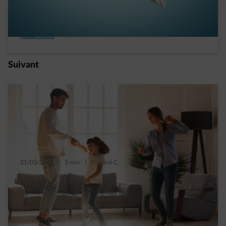
durable, au service de la planète et de
l’humain ?
Read more
Suivant
21/03/2022
|
3 min.
|
Daphné C.
Pourquoi se sentir bien chez soi rend plus
heureux ?
Read more