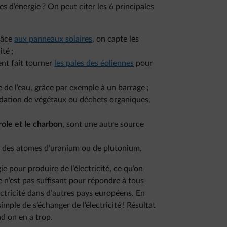
s d’énergie ? On peut citer les 6 principales
râce
aux panneaux solaires
, on capte les
té ;
ent fait tourner
les pales des éoliennes
pour
e de l’eau, grâce par exemple à un barrage ;
radation de végétaux ou déchets organiques,
role et le charbon
, sont une autre source
on des atomes d’uranium ou de plutonium.
e pour produire de l’électricité, ce qu’on
e n’est pas suffisant pour répondre à tous
ectricité dans d’autres pays européens. En
ple de s’échanger de l’électricité ! Résultat
d on en a trop.