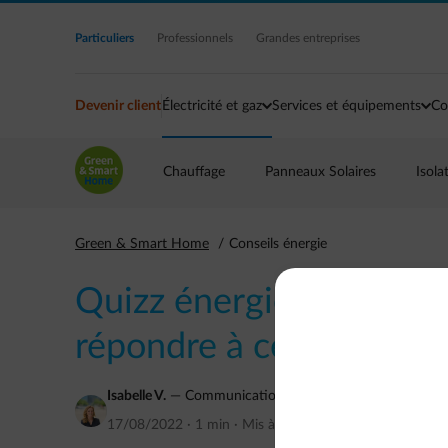
Accéder au contenu principal
Particuliers
Professionnels
Grandes entreprises
Devenir client
Électricité et gaz
Services et équipements
Co
Chauffage
Panneaux Solaires
Isola
Green & Smart Home
Conseils énergie
Quizz énergie : êtes-vo
répondre à ces trois que
Isabelle V.
—
Communications expert - renewable, energy 
17/08/2022
·
1 min
·
Mis à jour
août 2022