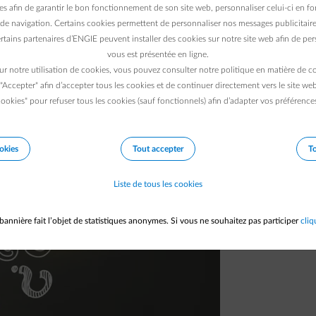
es afin de garantir le bon fonctionnement de son site web, personnaliser celui-ci en fon
haque geste de notre quotidien, mais de quoi
de navigation. Certains cookies permettent de personnaliser nos messages publicitaire
e vient ? Comment arrive-t-elle jusque chez
rtains partenaires d’ENGIE peuvent installer des cookies sur notre site web afin de pers
vous est présentée en ligne.
ur notre utilisation de cookies, vous pouvez consulter notre politique en matière de 
 "Accepter" afin d’accepter tous les cookies et de continuer directement vers le site we
ookies" pour refuser tous les cookies (sauf fonctionnels) afin d’adapter vos préférence
okies
Tout accepter
To
Liste de tous les cookies
bannière fait l’objet de statistiques anonymes. Si vous ne souhaitez pas participer
cliq