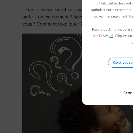
ENGIE utilise des cooki
Le mot « énergie » est sur toutes les lèvres et dans c
optimiser votre expérience 
parle-t-on exactement ? Savez-vous vraiment d’où ell
ou via message direct. Ce
vous ? Comment l’expliquer à un enfant ?
Pour plus d’informations s
Vie Privée
ici
. Cliquez sur
c
Gérer vos co
Cette 