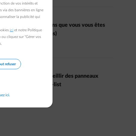
ction de vos intérêts et
s via des bannières en ligne
onnaliser la publicité qui
06/03/2023
|
1 min.
|
Eva
Éoliennes : 12 questions que vous vous êtes
cookies
ici
et notre Politique
toujours posées (ou pas)
b ou cliquez sur "Gérer vos
s.
Read more
ut refuser
27/06/2022
|
1 min.
|
Paul D.
Votre toit peut-il accueillir des panneaux
solaires ? Votre check-list
uez ici.
Read more