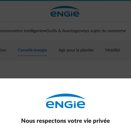
nsommation intelligente
Outils & Avantages
Les sujets du moment
tion
Conseils énergie
Agir pour la planète
Mobilité
us capable de
stions ?
efficiency, green mobility
Nous respectons votre vie privée