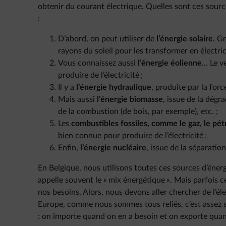
obtenir du courant électrique. Quelles sont ces source
:
D’abord, on peut utiliser de
l’énergie solaire
. G
rayons du soleil pour les transformer en électrici
Vous connaissez aussi
l’énergie éolienne
… Le v
produire de l’électricité ;
Il y a
l’énergie hydraulique
, produite par la forc
Mais aussi
l’énergie biomasse
, issue de la dég
de la combustion (de bois, par exemple), etc. ;
Les
combustibles fossiles, comme le gaz, le pét
bien connue pour produire de l’électricité ;
Enfin,
l’énergie nucléaire
, issue de la séparati
En Belgique, nous utilisons toutes ces sources d’énergi
appelle souvent le « mix énergétique ». Mais parfois c
nos besoins. Alors, nous devons aller chercher de l’él
Europe, comme nous sommes tous reliés, c’est assez sim
: on importe quand on en a besoin et on exporte quan