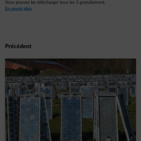
Vous pouvez les télécharger tous les 3 gratuitement.
En savoir plus
.
Précédent
27/04/2022
|
1 min.
|
Paul D.
Comment les panneaux photovoltaïques
sont-ils recyclés ?
Read more