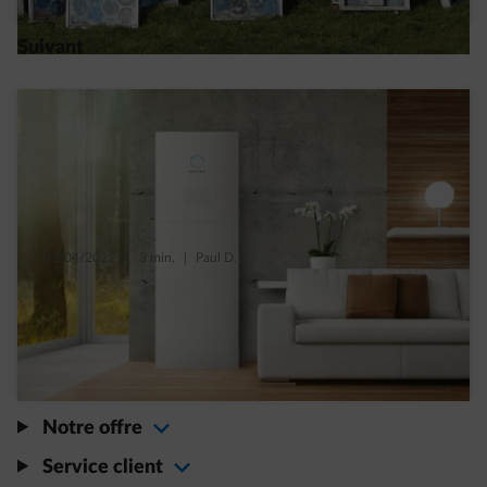
Suivant
03/04/2022
|
3 min.
|
Paul D.
Une prime pour les batteries domestiques
en Flandre jusqu'en 2024
Read more
Notre offre
Service client