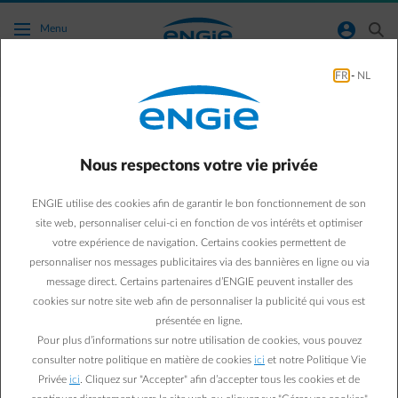
Accéder au contenu principal
normal-account-circle
search
Menu
FR
-
NL
Panneaux Solaires
Green & Smart Home
Panneaux solaires
Nous respectons votre vie privée
Les panneaux solaires :
ENGIE utilise des cookies afin de garantir le bon fonctionnement de son
bons pour la planète et
site web, personnaliser celui-ci en fonction de vos intérêts et optimiser
votre expérience de navigation. Certains cookies permettent de
votre portefeuille
personnaliser nos messages publicitaires via des bannières en ligne ou via
message direct. Certains partenaires d’ENGIE peuvent installer des
cookies sur notre site web afin de personnaliser la publicité qui vous est
Steven V.
présentée en ligne.
11/04/2022
·
1 min
Pour plus d’informations sur notre utilisation de cookies, vous pouvez
consulter notre politique en matière de cookies
ici
et notre Politique Vie
Envie d'utiliser davantage les énergies renouvelables afin de
Privée
ici
. Cliquez sur "Accepter" afin d’accepter tous les cookies et de