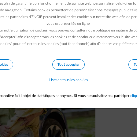
es afin de garantir le bon fonctionnement de son site web, personnaliser celui-ci en fon
res, une batterie domestique ou une
de navigation. Certains cookies permettent de personnaliser nos messages publicitaire
Empower Flextime d’ENGIE est idéal pour
rtains partenaires d’ENGIE peuvent installer des cookies sur notre site web afin de pers
vous est présentée en ligne.
iffres à l’appui.
ur notre utilisation de cookies, vous pouvez consulter notre politique en matière de 
 "Accepter" afin d’accepter tous les cookies et de continuer directement vers le site we
ookies" pour refuser tous les cookies (sauf fonctionnels) afin d’adapter vos préférence
okies
Tout accepter
To
Liste de tous les cookies
bannière fait l’objet de statistiques anonymes. Si vous ne souhaitez pas participer
cliq