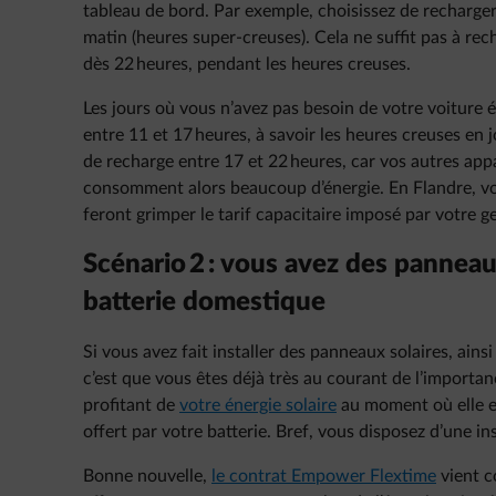
tableau de bord. Par exemple, choisissez de recharger
matin (heures super-creuses). Cela ne suffit pas à re
dès 22 heures, pendant les heures creuses.
Les jours où vous n’avez pas besoin de votre voiture
entre 11 et 17 heures, à savoir les heures creuses en
de recharge entre 17 et 22 heures, car vos autres appar
consomment alors beaucoup d’énergie. En Flandre, vou
feront grimper le tarif capacitaire imposé par votre g
Scénario 2 : vous avez des panneau
batterie domestique
Si vous avez fait installer des panneaux solaires, ains
c’est que vous êtes déjà très au courant de l’impor
profitant de
votre énergie solaire
au moment où elle es
offert par votre batterie. Bref, vous disposez d’une i
Bonne nouvelle,
le contrat Empower Flextime
vient c