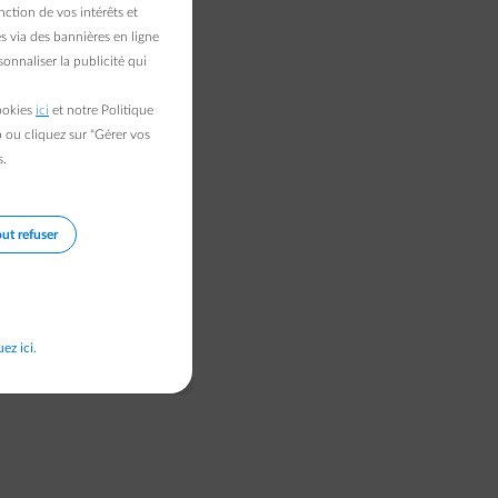
ction de vos intérêts et
s via des bannières en ligne
onnaliser la publicité qui
cookies
ici
et notre Politique
b ou cliquez sur "Gérer vos
s.
ut refuser
uez ici.