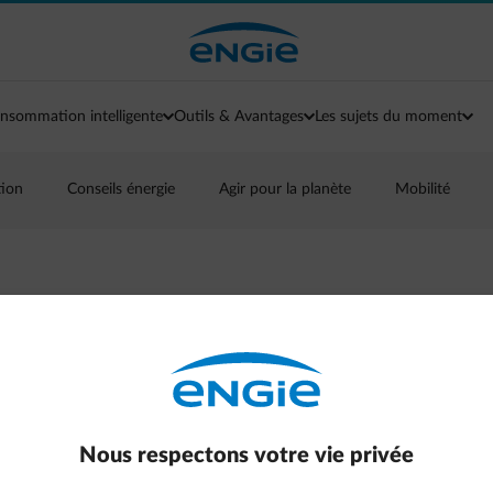
nsommation intelligente
Outils & Avantages
Les sujets du moment
tion
Conseils énergie
Agir pour la planète
Mobilité
ximiser vos
er Flextime
Nous respectons votre vie privée