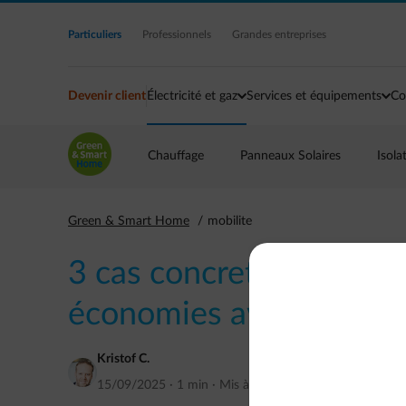
Accéder au contenu principal
Particuliers
Professionnels
Grandes entreprises
Devenir client
Électricité et gaz
Services et équipements
Co
Chauffage
Panneaux Solaires
Isola
Green & Smart Home
mobilite
3 cas concrets pour ma
économies avec Empow
Kristof C.
15/09/2025
·
1 min
·
Mis à jour
septembre 2025