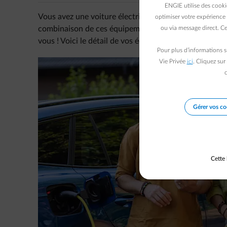
ENGIE utilise des cooki
Vous avez une voiture électrique, des panneaux solai
optimiser votre expérience 
combinaison de ces équipements ? Alors, le contrat 
ou via message direct. Ce
vous ! Voici le détail de vos économies potentielles, ch
Pour plus d’informations s
Vie Privée
ici
. Cliquez sur
c
Gérer vos co
Cette 