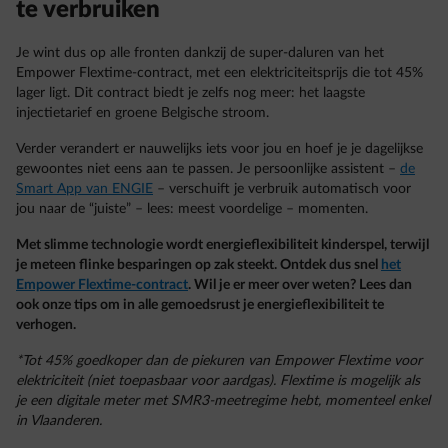
te verbruiken
Je wint dus op alle fronten dankzij de super-daluren van het
Empower Flextime-contract, met een elektriciteitsprijs die tot 45%
lager ligt. Dit contract biedt je zelfs nog meer: het laagste
injectietarief en groene Belgische stroom.
Verder verandert er nauwelijks iets voor jou en hoef je je dagelijkse
gewoontes niet eens aan te passen. Je persoonlijke assistent –
de
Smart App van ENGIE
– verschuift je verbruik automatisch voor
jou naar de “juiste” – lees: meest voordelige – momenten.
Met slimme technologie wordt energieflexibiliteit kinderspel, terwijl
je meteen flinke besparingen op zak steekt. Ontdek dus snel
het
Empower Flextime-contract
. Wil je er meer over weten? Lees dan
ook onze tips om in alle gemoedsrust je energieflexibiliteit te
verhogen.
*Tot 45% goedkoper dan de piekuren van Empower Flextime voor
elektriciteit (niet toepasbaar voor aardgas). Flextime is mogelijk als
je een digitale meter met SMR3-meetregime hebt, momenteel enkel
in Vlaanderen.