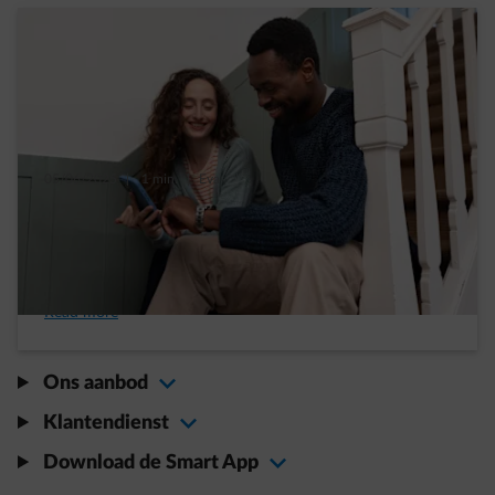
05/06/2025
|
1 min.
|
Eva
8 redenen waarom Empower Flextime
interessanter kan zijn dan het dynamisch
tarief
Read more
Ons aanbod
Klantendienst
Download de Smart App