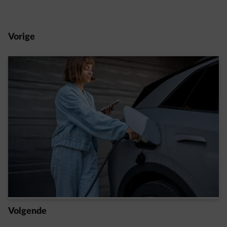
Vorige
10/04/2026
|
1 min.
|
Valentine S.
Je elektrische auto thuis opladen: hoeveel
scheelt dat in capaciteitstarief?
Read more
Volgende