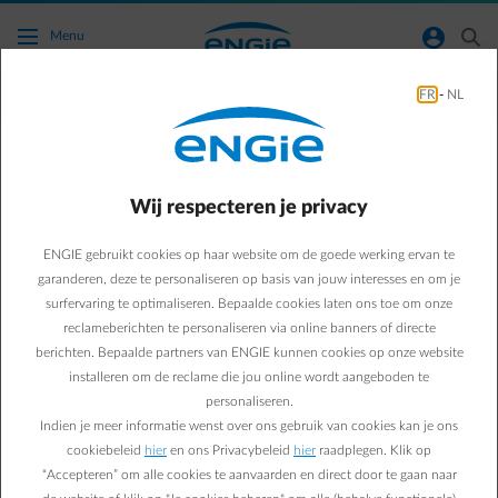
Ga naar de hoofdinhoud
normal-account-circle
search
Menu
FR
-
NL
Mobiliteit
Green & Smart Home
mobiliteit
Wij respecteren je privacy
3 voorbeelden uit de
ENGIE gebruikt cookies op haar website om de goede werking ervan te
praktijk: zo bespaar je
garanderen, deze te personaliseren op basis van jouw interesses en om je
surfervaring te optimaliseren. Bepaalde cookies laten ons toe om onze
maximaal met Empower
reclameberichten te personaliseren via online banners of directe
berichten. Bepaalde partners van ENGIE kunnen cookies op onze website
Flextime
installeren om de reclame die jou online wordt aangeboden te
personaliseren.
Indien je meer informatie wenst over ons gebruik van cookies kan je ons
Kristof C.
cookiebeleid
hier
en ons Privacybeleid
hier
raadplegen. Klik op
15/09/2025
·
1 min
“Accepteren” om alle cookies te aanvaarden en direct door te gaan naar