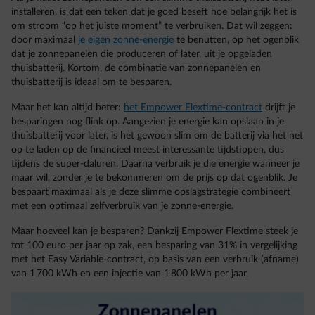
installeren, is dat een teken dat je goed beseft hoe belangrijk het is
om stroom “op het juiste moment” te verbruiken. Dat wil zeggen:
door maximaal
je eigen zonne-energie
te benutten, op het ogenblik
dat je zonnepanelen die produceren of later, uit je opgeladen
thuisbatterij. Kortom, de combinatie van zonnepanelen en
thuisbatterij is ideaal om te besparen.
Maar het kan altijd beter:
het Empower Flextime-contract
drijft je
besparingen nog flink op. Aangezien je energie kan opslaan in je
thuisbatterij voor later, is het gewoon slim om de batterij via het net
op te laden op de financieel meest interessante tijdstippen, dus
tijdens de super-daluren. Daarna verbruik je die energie wanneer je
maar wil, zonder je te bekommeren om de prijs op dat ogenblik. Je
bespaart maximaal als je deze slimme opslagstrategie combineert
met een optimaal zelfverbruik van je zonne-energie.
Maar hoeveel kan je besparen? Dankzij Empower Flextime steek je
tot 100 euro per jaar op zak, een besparing van 31% in vergelijking
met het Easy Variable-contract, op basis van een verbruik (afname)
van 1 700 kWh en een injectie van 1 800 kWh per jaar.