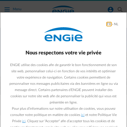
Accéder au contenu principal
normal-account-circle
search
Menu
FR
-
NL
Nous respectons votre vie privée
ENGIE utilise des cookies afin de garantir le bon fonctionnement de son
En Flandre, obtenez au minimum
site web, personnaliser celui-ci en fonction de vos intérêts et optimiser
22 700
€ de gain net
en
votre expérience de navigation. Certains cookies permettent de
personnaliser nos messages publicitaires via des bannières en ligne ou via
investissant dans 14 panneaux
message direct. Certains partenaires d’ENGIE peuvent installer des
solaires
cookies sur notre site web afin de personnaliser la publicité qui vous est
présentée en ligne.
Pour plus d’informations sur notre utilisation de cookies, vous pouvez
consulter notre politique en matière de cookies
ici
et notre Politique Vie
Privée
ici
. Cliquez sur "Accepter" afin d’accepter tous les cookies et de