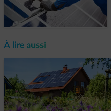
Votre toit peut-il accueillir des panneaux
solaires ? Votre check-list
Read more
À lire aussi
13/10/2023
|
5 min.
|
Paul D.
Tout savoir sur le « tarif » prosumer en
Wallonie à charge des propriétaires de