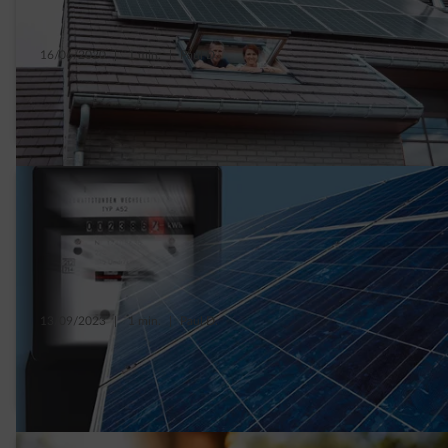
16/06/2020
|
1 min.
|
Paul D.
Pourquoi ont-ils installé des panneaux
photovoltaïques ?
13/09/2023
|
1 min.
|
Paul D.
3 façons de mesurer votre production et
votre injection solaire