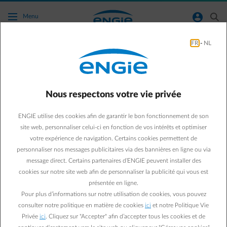
Accéder au contenu principal
normal-account-circle
search
Menu
FR
-
NL
Panneaux Solaires
Green & Smart Home
Panneaux solaires
Nous respectons votre vie privée
Combien de kWh
ENGIE utilise des cookies afin de garantir le bon fonctionnement de son
produisent les panneaux
site web, personnaliser celui-ci en fonction de vos intérêts et optimiser
votre expérience de navigation. Certains cookies permettent de
solaires selon les saisons ?
personnaliser nos messages publicitaires via des bannières en ligne ou via
message direct. Certains partenaires d’ENGIE peuvent installer des
cookies sur notre site web afin de personnaliser la publicité qui vous est
Paul D.
présentée en ligne.
Expert énergie chez ENGIE
Pour plus d’informations sur notre utilisation de cookies, vous pouvez
09/10/2020
·
1 min
consulter notre politique en matière de cookies
ici
et notre Politique Vie
Privée
ici
. Cliquez sur "Accepter" afin d’accepter tous les cookies et de