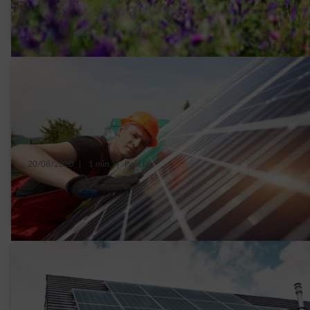
panneaux solaires
20/08/2020
|
1 min.
|
Paul D.
Quelle est l’inclinaison idéale du toit pour
les panneaux solaires ?