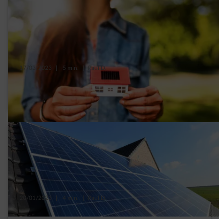
17/03/2023
|
5 min.
|
Paul D.
3 solutions pour financer vos panneaux
solaires
20/01/2023
|
4 min.
|
Paul D.
Quel type de panneaux solaires choisir ?