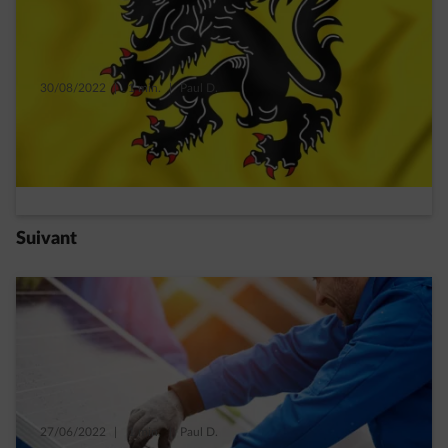
30/08/2022
|
1 min.
|
Paul D.
Quelle est la rentabilité de vos panneaux
solaires en Flandre ?
Read more
Suivant
27/06/2022
|
1 min.
|
Paul D.