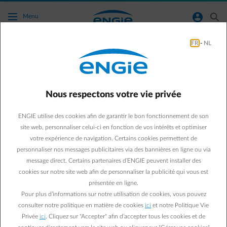
Accéder au contenu principal
normal-account-circle
search
Menu
FR
-
NL
Dois-je envoyer mon document de reprise
des énergies ?
Nous respectons votre vie privée
Retour à la page contact
arrow-left
ENGIE utilise des cookies afin de garantir le bon fonctionnement de son
Vous ne devez pas envoyer ce document. Vous nous renseignerez
site web, personnaliser celui-ci en fonction de vos intérêts et optimiser
bien plus facilement votre déménagement en nous communiquant
votre expérience de navigation. Certains cookies permettent de
les données du document de reprise des énergies directement en
personnaliser nos messages publicitaires via des bannières en ligne ou via
ligne.
message direct. Certains partenaires d’ENGIE peuvent installer des
Conservez précautionneusement le document signé, pour le cas où
cookies sur notre site web afin de personnaliser la publicité qui vous est
il y aurait une discussion ultérieure sur les relevés de compteurs.
présentée en ligne.
Renseigner un déménagement
Pour plus d’informations sur notre utilisation de cookies, vous pouvez
consulter notre politique en matière de cookies
ici
et notre Politique Vie
Privée
ici
. Cliquez sur "Accepter" afin d’accepter tous les cookies et de