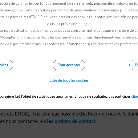
tre espace client : nous nous occupons des démarches auprès de 
es afin de garantir le bon fonctionnement de son site web, personnaliser celui-ci en fon
de navigation. Certains cookies permettent de personnaliser nos messages publicitaire
rtains partenaires d’ENGIE peuvent installer des cookies sur notre site web afin de pers
ont effectués automatiquement.
vous est présentée en ligne.
ures par virement.
ur notre utilisation de cookies, vous pouvez consulter notre politique en matière de 
 "Accepter" afin d’accepter tous les cookies et de continuer directement vers le site we
ookies" pour refuser tous les cookies (sauf fonctionnels) afin d’adapter vos préférence
 et nous nous chargeons du reste.
lles), choisissez si vous souhaitez recevoir une notification par
okies
Tout accepter
To
Liste de tous les cookies
e et le code de confirmation reçu par e-mail ou SMS.
depuis ce nouveau compte.
bannière fait l’objet de statistiques anonymes. Si vous ne souhaitez pas participer
cliq
ntrats ENGIE, il ne sera pas possible d’activer une nouvelle domi
ez nous contacter via
les options de contact
.