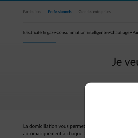
Accéder au contenu principal
Particuliers
Professionnels
Grandes entreprises
Electricité & gaz
Consommation intelligente
Chauffage
Pa
Je ve
La domiciliation vous permet de lier votre contrat d’
automatiquement à chaque échéance.