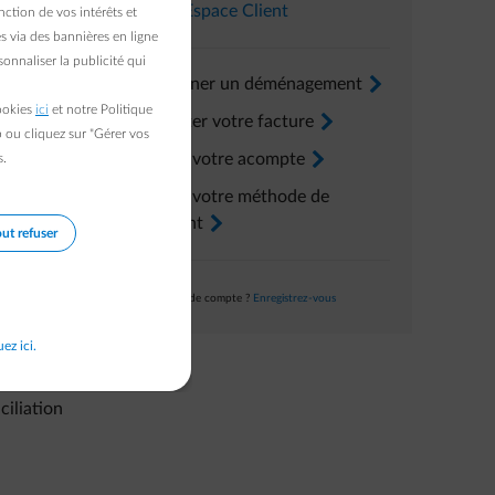
votre
Dans l’
Espace Client
ction de vos intérêts et
s via des bannières en ligne
onnaliser la publicité qui
Renseigner un déménagement
arrow-right
cookies
ici
et notre Politique
Consulter votre facture
arrow-right
b ou cliquez sur "Gérer vos
Ajuster votre acompte
arrow-right
s.
 e-mail
Ajuster votre méthode de
paiement
arrow-right
ut refuser
Pas encore de compte ?
Enregistrez-vous
uez ici.
ciliation