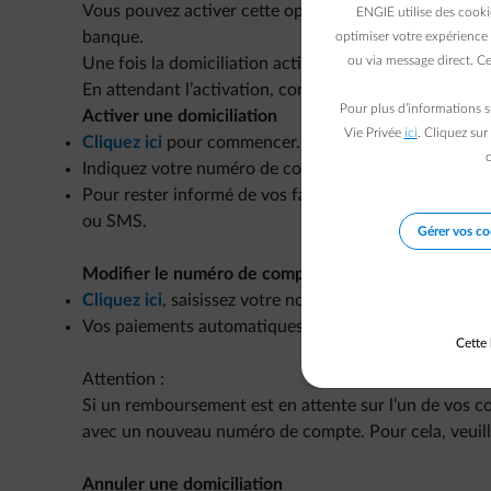
Vous pouvez activer cette option directement via vo
ENGIE utilise des cooki
banque.
optimiser votre expérience 
ou via message direct. Ce
Une fois la domiciliation activée, vos paiements ser
En attendant l’activation, continuez à régler vos fact
Pour plus d’informations s
Activer une domiciliation
Vie Privée
ici
. Cliquez sur
Cliquez ici
pour commencer.
c
Indiquez votre numéro de compte et vos préférences,
Pour rester informé de vos factures (acomptes et annue
ou SMS.
Gérer vos co
Modifier le numéro de compte
Cliquez ici
, saisissez votre nouveau numéro de compt
Vos paiements automatiques seront alors effectués 
Cette 
Attention :
Si un remboursement est en attente sur l’un de vos co
avec un nouveau numéro de compte. Pour cela, veuill
Annuler une domiciliation