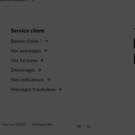
Service client
Besoin d'aide ?
Vos avantages
Vos factures
Déménager
Nos indicateurs
Messages frauduleux
Plus sur ENGIE
Politique des
Passer en Français (Langue actuelle)
Passer en Néerlandais
FR
NL