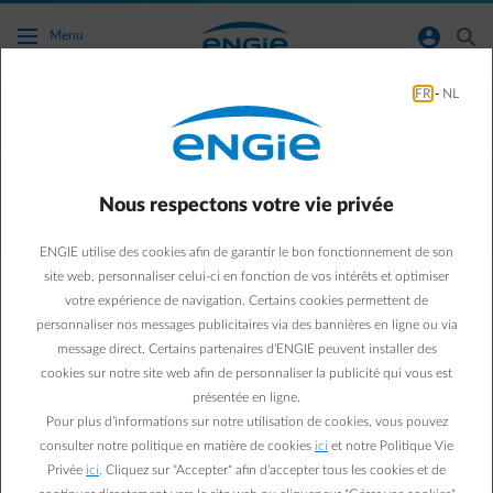
Accéder au contenu principal
normal-account-circle
search
Menu
FR
-
NL
Je veux télécharger la Smart App. Où puis-je
trouver plus d'informations ?
Nous respectons votre vie privée
Retour à la page contact
arrow-left
ENGIE utilise des cookies afin de garantir le bon fonctionnement de son
Vous n'utilisez pas encore la Smart App et voulez tout savoir sur le
site web, personnaliser celui-ci en fonction de vos intérêts et optimiser
fonctionnement de cette app ? Vous pouvez le découvrir en
votre expérience de navigation. Certains cookies permettent de
cliquant sur ce
lien
.
personnaliser nos messages publicitaires via des bannières en ligne ou via
message direct. Certains partenaires d’ENGIE peuvent installer des
cookies sur notre site web afin de personnaliser la publicité qui vous est
Questions fréquemment posées
présentée en ligne.
Pour plus d’informations sur notre utilisation de cookies, vous pouvez
Service après-vente de notre service assistance
consulter notre politique en matière de cookies
ici
et notre Politique Vie
Service après-vente de notre service chauffage
Privée
ici
. Cliquez sur "Accepter" afin d’accepter tous les cookies et de