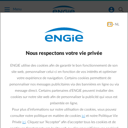
Accéder au contenu principal
normal-account-circle
search
Menu
FR
-
NL
Qu'est ce que la fin de la Drive App signifie
pour moi ?
Nous respectons votre vie privée
Retour à la page contact
arrow-left
ENGIE utilise des cookies afin de garantir le bon fonctionnement de son
Depuis le 2 juin 2025, l'application Drive n'est plus disponible.
site web, personnaliser celui-ci en fonction de vos intérêts et optimiser
ENGIE a décidé de centraliser tous ses services dans une
votre expérience de navigation. Certains cookies permettent de
application unique : la Smart App.
personnaliser nos messages publicitaires via des bannières en ligne ou via
Si vous utilisiez l'application Drive pour votre véhicule électrique, il
message direct. Certains partenaires d’ENGIE peuvent installer des
vous suffit maintenant de télécharger la Smart App, si ce n'est pas
cookies sur notre site web afin de personnaliser la publicité qui vous est
déjà fait.
Nous avons transféré vos données de recharge de l'application
présentée en ligne.
Drive vers la Smart App. Aucune mise à jour ni action de votre part
Pour plus d’informations sur notre utilisation de cookies, vous pouvez
n'est nécessaire, vos données seront accessibles dès le 2 juin.
consulter notre politique en matière de cookies
ici
et notre Politique Vie
Pour toute nouvelle question, inutile d'envoyer un mail, vous
Privée
ici
. Cliquez sur "Accepter" afin d’accepter tous les cookies et de
pouvez directement poser vos questions sur la recharge de votre