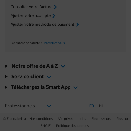
Consulter votre facture
arrow-right
Ajuster votre acompte
arrow-right
Ajuster votre méthode de paiement
arrow-right
Pas encore de compte ?
Enregistrez-vous
Notre offre de A à Z
Service client
Téléchargez la Smart App
Sélectionnez votre profil
La modification de la sélection permettra d'accéder à une nouvelle page
Passer en Français (Langue 
Passer en Néerlandai
FR
NL
© Electrabel sa
Nos conditions
Vie privée
Jobs
Fournisseurs
Plus sur
ENGIE
Politique des cookies