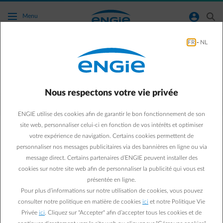
Accéder au contenu principal
normal-account-circle
search
Menu
FR
-
NL
Service après-vente de notre service
panneaux solaires
Nous respectons votre vie privée
Retour à la page contact
arrow-left
ENGIE utilise des cookies afin de garantir le bon fonctionnement de son
Vous avez des questions à propos de notre service pour panneaux
site web, personnaliser celui-ci en fonction de vos intérêts et optimiser
solaires ? Consultez les questions fréquentes à propos de notre
votre expérience de navigation. Certains cookies permettent de
service pour panneaux solaires.
personnaliser nos messages publicitaires via des bannières en ligne ou via
message direct. Certains partenaires d’ENGIE peuvent installer des
cookies sur notre site web afin de personnaliser la publicité qui vous est
Questions fréquemment posées
présentée en ligne.
Pour plus d’informations sur notre utilisation de cookies, vous pouvez
Vous souhaitez plus de conseils sur l’installation de
consulter notre politique en matière de cookies
ici
et notre Politique Vie
panneaux solaires ou de panneaux solaires Plug & Play ?
Privée
ici
. Cliquez sur "Accepter" afin d’accepter tous les cookies et de
A qui dois-je signaler mon installation des panneaux