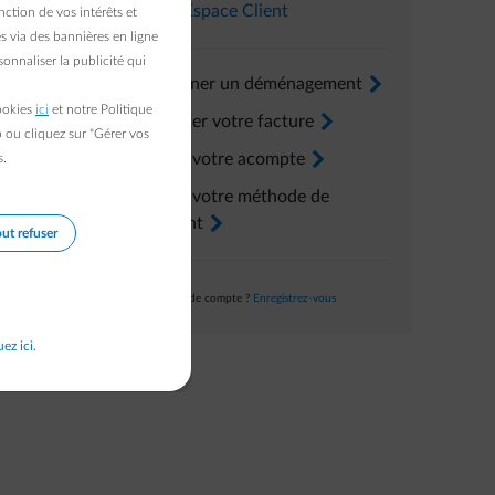
s pouvez
Dans l’
Espace Client
ction de vos intérêts et
s via des bannières en ligne
onnaliser la publicité qui
Renseigner un déménagement
arrow-right
cookies
ici
et notre Politique
Consulter votre facture
arrow-right
b ou cliquez sur "Gérer vos
Ajuster votre acompte
arrow-right
s.
Ajuster votre méthode de
paiement
arrow-right
ut refuser
Pas encore de compte ?
Enregistrez-vous
uez ici.