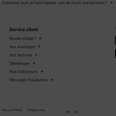
. Comment puis-je faire réparer cela de façon permanente ?
Service client
Besoin d'aide ?
Vos avantages
Vos factures
Déménager
Nos indicateurs
Messages frauduleux
Plus sur ENGIE
Politique des
Passer en Français (Langue actuelle)
Passer en Néerlandais
FR
NL