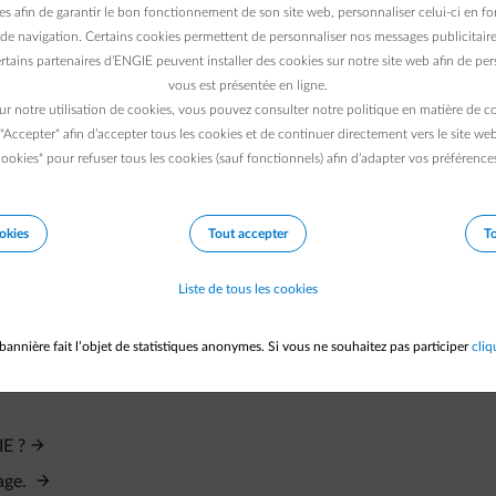
 contrat d'assistance dépannage à votre nouvelle adresse ? Vou
es afin de garantir le bon fonctionnement de son site web, personnaliser celui-ci en fon
de navigation. Certains cookies permettent de personnaliser nos messages publicitaire
rtains partenaires d’ENGIE peuvent installer des cookies sur notre site web afin de pers
vous est présentée en ligne.
 pouvez le faire via ce lien :
ur notre utilisation de cookies, vous pouvez consulter notre politique en matière de 
 "Accepter" afin d’accepter tous les cookies et de continuer directement vers le site we
ookies" pour refuser tous les cookies (sauf fonctionnels) afin d’adapter vos préférence
okies
Tout accepter
To
Liste de tous les cookies
bannière fait l’objet de statistiques anonymes. Si vous ne souhaitez pas participer
cliq
IE ?
age.