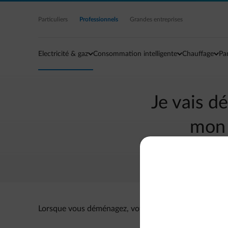
Accéder au contenu principal
Particuliers
Professionnels
Grandes entreprises
Electricité & gaz
Consommation intelligente
Chauffage
Pa
Je vais d
mon 
Lorsque vous déménagez, votre contrat énergie est ré