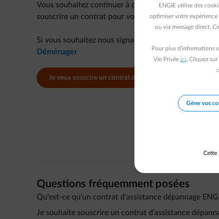
Vous souhaitez continuer à profiter des avantages du
ENGIE utilise des cooki
souscrire un contrat pour votre nouvelle adresse.
optimiser votre expérience 
ou via message direct. Ce
Si vous souhaitez nous signaler un déménagement, vous
Pour plus d’informations s
Déménager
Vie Privée
ici
. Cliquez sur
c
Je veux souscire un contrat d'assistance dépannage
Gérer vos co
Cette 
Questions fréquemment posées
Qu'est-ce qu'un contrat d'assistance dépannage ENG
Je souhaite souscrire un contrat d'assistance dépann