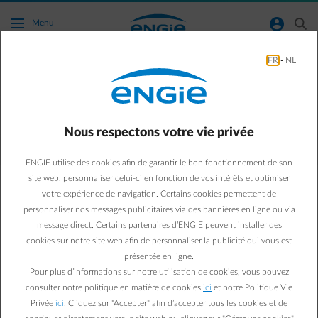
Accéder au contenu principal
normal-account-circle
search
Menu
FR
-
NL
Je souhaite résilier mon contrat d'assistance
dépannage.
Nous respectons votre vie privée
Retour à la page contact
arrow-left
ENGIE utilise des cookies afin de garantir le bon fonctionnement de son
Vous pouvez résilier votre contrat d'assistance dépannage via
site web, personnaliser celui-ci en fonction de vos intérêts et optimiser
votre
espace client
.
votre expérience de navigation. Certains cookies permettent de
Pour plus d'informations, veuillez consulter nos
Conditions
personnaliser nos messages publicitaires via des bannières en ligne ou via
Générales
.
message direct. Certains partenaires d’ENGIE peuvent installer des
cookies sur notre site web afin de personnaliser la publicité qui vous est
présentée en ligne.
Questions fréquemment posées
Pour plus d’informations sur notre utilisation de cookies, vous pouvez
Qu'est-ce qu'un contrat d'assistance dépannage ENGIE ?
consulter notre politique en matière de cookies
ici
et notre Politique Vie
Privée
ici
. Cliquez sur "Accepter" afin d’accepter tous les cookies et de
Je souhaite souscrire un contrat d'assistance dépannage.