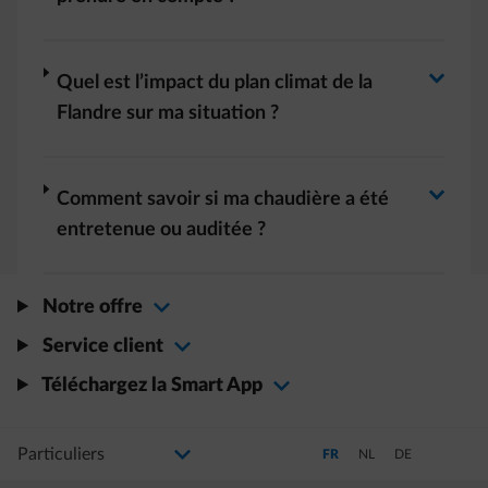
Basculer la réponse
Basculer la réponse
arrow-right
Quel est l’impact du plan climat de la
Flandre sur ma situation ?
Basculer la réponse
arrow-right
Comment savoir si ma chaudière a été
entretenue ou auditée ?
Notre offre
Service client
Téléchargez la Smart App
Sélectionnez votre profil
La modification de la sélection permettra d'accéder à une nouvelle page
Passer en Français (Langue a
Passer en Néerlandais
Passer en Allem
FR
NL
DE