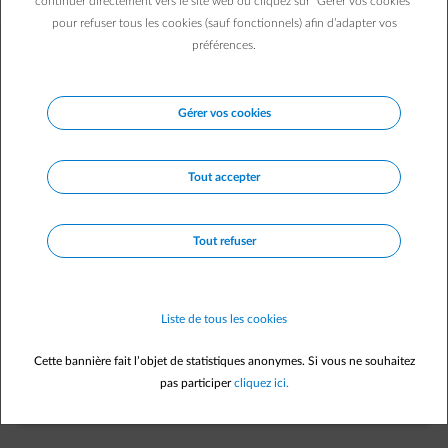
continuer directement vers le site web ou cliquez sur "Gérer vos cookies"
pour refuser tous les cookies (sauf fonctionnels) afin d’adapter vos
préférences.
Qu'est-ce qu'une chaudière à condensation ?
Gérer vos cookies
Tout accepter
Pour qui une chaudière à condensation est-elle
adaptée ?
Tout refuser
Quelles sont les limites et les points
d'attention ?
Liste de tous les cookies
Cette bannière fait l’objet de statistiques anonymes. Si vous ne souhaitez
pas participer
cliquez ici.
Je souhaite recevoir une offre