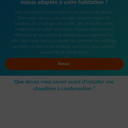
mieux adaptée à votre habitation ?
Une chaudière à condensation n'est pas la seule option.
Dans notre aperçu, vous pouvez comparer toutes les
solutions de chauffage côte à côte, afin de faciliter votre
comparaison et votre orientation. Chaque habitation est
différente, et vos projets et attentes jouent également un
rôle. Découvrez l'aperçu complet des solutions de chauffage
possibles et obtenez un éclairage sur ce qui vous convient
aujourd'hui et à long terme.
Retour
Que devez-vous savoir avant d'installer une
chaudière à condensation ?