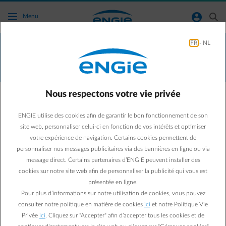
Accéder au contenu principal
normal-account-circle
search
Menu
FR
-
NL
Toutes les solutions de chauffage sont
installées via notre partenaire exclusif SENEC.
Nous respectons votre vie privée
Vous souhaitez remplacer votre chaudière à
ENGIE utilise des cookies afin de garantir le bon fonctionnement de son
condensation ?
site web, personnaliser celui-ci en fonction de vos intérêts et optimiser
Découvrez toutes les informations sur ce type de chaudière,
votre expérience de navigation. Certains cookies permettent de
ses avantages et ses inconvénients, et voyez si cette
personnaliser nos messages publicitaires via des bannières en ligne ou via
solution correspond à vos besoins.
message direct. Certains partenaires d’ENGIE peuvent installer des
cookies sur notre site web afin de personnaliser la publicité qui vous est
présentée en ligne.
En savoir plus
Pour plus d’informations sur notre utilisation de cookies, vous pouvez
consulter notre politique en matière de cookies
ici
et notre Politique Vie
Privée
ici
. Cliquez sur "Accepter" afin d’accepter tous les cookies et de
Devis SENEC gratuit