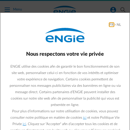
Accéder au contenu principal
normal-account-circle
search
Menu
FR
-
NL
Je suis actuellement un client résidentiel
(privé) . Comment puis-je changer mon
statut pour client professionnel ?
Nous respectons votre vie privée
Aller à la page contact
arrow-left
ENGIE utilise des cookies afin de garantir le bon fonctionnement de son
site web, personnaliser celui-ci en fonction de vos intérêts et optimiser
Lorsque votre statut passe de client résidentiel à client
votre expérience de navigation. Certains cookies permettent de
professionnel, il est nécessaire d'établir une facture finale sur votre
personnaliser nos messages publicitaires via des bannières en ligne ou via
numéro de client résidentiel. De cette façon, nous pouvons
message direct. Certains partenaires d’ENGIE peuvent installer des
commencer un nouveau contrat avec vous, en tant que client
cookies sur notre site web afin de personnaliser la publicité qui vous est
professionnel. Pour ce faire, notez les relevés de votre compteur et
présentée en ligne.
contactez-nous au 078 35 33 33.
Pour plus d’informations sur notre utilisation de cookies, vous pouvez
consulter notre politique en matière de cookies
ici
et notre Politique Vie
Privée
ici
. Cliquez sur "Accepter" afin d’accepter tous les cookies et de