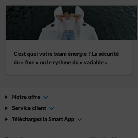
C’est quoi votre team énergie ? La sécurité
du « fixe » ou le rythme du « variable »
Notre offre
Service client
Téléchargez la Smart App
Sélectionnez votre profil
La modification de la sélection permettra d'accéder à une nouvelle page