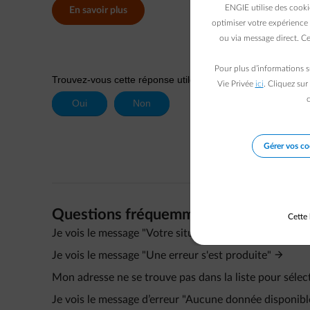
ENGIE utilise des cooki
En savoir plus
optimiser votre expérience 
ou via message direct. Ce
Pour plus d’informations s
Vie Privée
ici
. Cliquez sur
c
Gérer vos co
Questions fréquemment posées
Cette 
Je vois le message "Votre situation actuelle ne vous pe
Je vois le message "Une erreur s'est produite"
Mon adresse ne se trouve pas dans la liste pour sélec
Je vois le message d’erreur "Aucune donnée disponibl