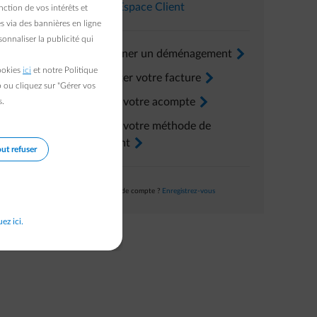
Dans l’
Espace Client
ction de vos intérêts et
s via des bannières en ligne
onnaliser la publicité qui
Renseigner un déménagement
arrow-right
cookies
ici
et notre Politique
Consulter votre facture
arrow-right
b ou cliquez sur "Gérer vos
Ajuster votre acompte
arrow-right
s.
Ajuster votre méthode de
paiement
arrow-right
ut refuser
Pas encore de compte ?
Enregistrez-vous
uez ici.