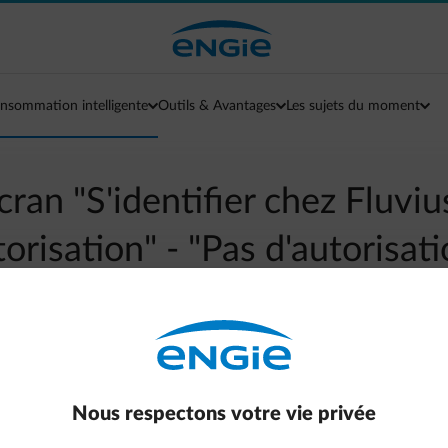
nsommation intelligente
Outils & Avantages
Les sujets du moment
écran "S'identifier chez Fluviu
orisation" - "Pas d'autorisat
arrow-left
Aller à la page contact
blème.
Nous respectons votre vie privée