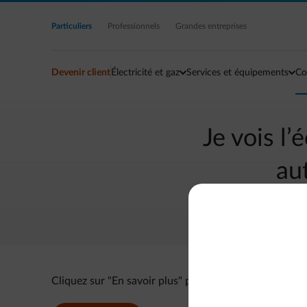
Accéder au contenu principal
Particuliers
Professionnels
Grandes entreprises
Devenir client
Électricité et gaz
Services et équipements
Co
Je vois l’
aut
Cliquez sur "En savoir plus" pour résoudre votre pro