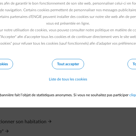
es afin de garantir le bon fonctionnement de son site web, personnaliser celui-ci en fon
de navigation. Certains cookies permettent de personnaliser nos messages publicitaire
rtains partenaires d’ENGIE peuvent installer des cookies sur notre site web afin de pers
vous est présentée en ligne.
ur notre utilisation de cookies, vous pouvez consulter notre politique en matière de 
 "Accepter" afin d’accepter tous les cookies et de continuer directement vers le site we
ookies" pour refuser tous les cookies (sauf fonctionnels) afin d’adapter vos préférence
okies
Tout accepter
To
Liste de tous les cookies
bannière fait l’objet de statistiques anonymes. Si vous ne souhaitez pas participer
cliq
rmet pas d'utiliser l'app"
tionner son habitation
e"