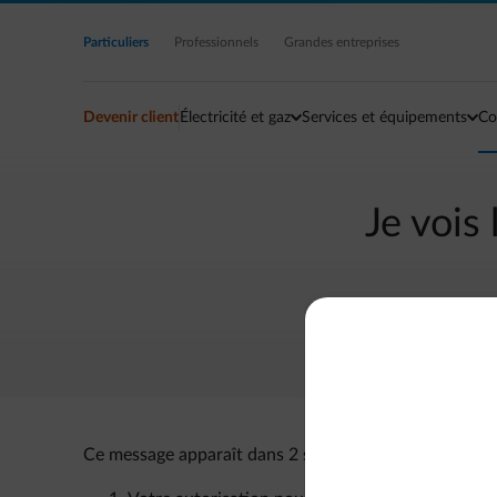
Accéder au contenu principal
Particuliers
Professionnels
Grandes entreprises
Devenir client
Électricité et gaz
Services et équipements
Co
Je vois
Ce message apparaît dans 2 situations :