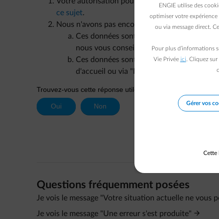
Votre autorisation pour partager vos données a
ENGIE utilise des cooki
ce sujet
.
optimiser votre expérience 
Nous n'avons pas encore les données.
ou via message direct. Ce
Ces données sont également manquantes sur
nous vous conseillons de
contacter Fluviu
Pour plus d’informations s
Ces données sont disponibles sur le site 
Vie Privée
ici
. Cliquez sur
c
d'accueil ou via "Envoyer un message" pré
Gérer vos co
Cette 
Questions fréquemment posées
Je vois le message "Votre situation actuelle ne vous pe
Je vois le message "Une erreur s'est produite"