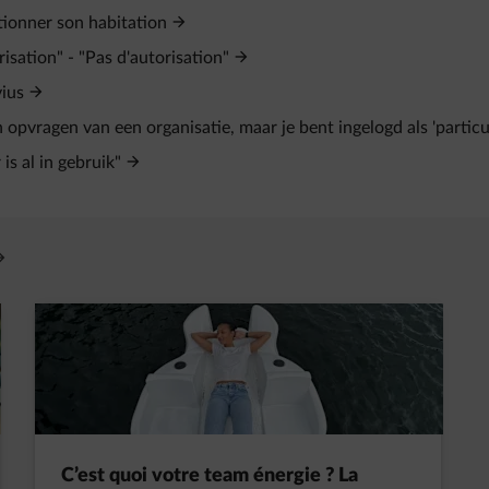
tionner son habitation
orisation" - "Pas d'autorisation"
vius
opvragen van een organisatie, maar je bent ingelogd als 'particul
is al in gebruik"
vre un nouvel onglet
C’est quoi votre team énergie ? La