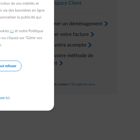
 l'aide à
Dans l’
Espace Client
ction de vos intérêts et
s via des bannières en ligne
onnaliser la publicité qui
uvius et
Renseigner un déménagement
arrow-right
cookies
ici
et notre Politique
Consulter votre facture
arrow-right
r l'écran
b ou cliquez sur "Gérer vos
Ajuster votre acompte
arrow-right
s.
Ajuster votre méthode de
paiement
arrow-right
ut refuser
Pas encore de compte ?
Enregistrez-vous
uez ici.