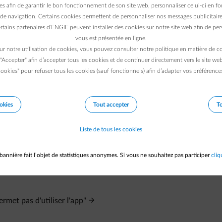
vec ENGIE n'est pas encore en ordre.
Cliquez ici pour recevoir de
es afin de garantir le bon fonctionnement de son site web, personnaliser celui-ci en fon
de navigation. Certains cookies permettent de personnaliser nos messages publicitaire
rtains partenaires d’ENGIE peuvent installer des cookies sur notre site web afin de pers
 le site web de Fluvius ? Le problème se situe dès lors chez Fl
vous est présentée en ligne.
s
.
ur notre utilisation de cookies, vous pouvez consulter notre politique en matière de 
web de Fluvius ? Contactez-nous via le bouton de la messagerie su
 "Accepter" afin d’accepter tous les cookies et de continuer directement vers le site we
ookies" pour refuser tous les cookies (sauf fonctionnels) afin d’adapter vos préférence
sent dans la page Profil de la Smart App.
okies
Tout accepter
To
Liste de tous les cookies
bannière fait l’objet de statistiques anonymes. Si vous ne souhaitez pas participer
cliq
rmet pas d'utiliser l'app"