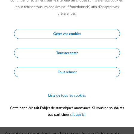
continuer directement vers le site web ou cliquez sur "Gérer vos cookies"
pour refuser tous les cookies (sauf fonctionnels) afin d’adapter vos
préférences.
Gérer vos cookies
Tout accepter
Tout refuser
Questions fréquemment posées
Comment le montant "Consommé" est calculé ?
Qu'est-ce que le montant "Décompte attendu" et comment
Liste de tous les cookies
est-il calculé ?
Cette bannière fait l’objet de statistiques anonymes. Si vous ne souhaitez
Pourquoi le montant "Consommé" diffère-t-il de
pas participer
cliquez ici.
"Décompte attendu" à la fin de la période de facturation ?
A quoi correspondent les dates sous le titre "Décompte