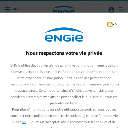
Accéder au contenu principal
normal-account-circle
search
Menu
FR
-
NL
Comment dois-je interpréter l'évolution de la
barre bleue ?
Nous respectons votre vie privée
Aller à la page contact
arrow-left
ENGIE utilise des cookies afin de garantir le bon fonctionnement de son
La barre bleue représente le rapport entre le coût de "Consommé"
site web, personnaliser celui-ci en fonction de vos intérêts et optimiser
par rapport au coût de "Décompte attendu".
votre expérience de navigation. Certains cookies permettent de
personnaliser nos messages publicitaires via des bannières en ligne ou via
message direct. Certains partenaires d’ENGIE peuvent installer des
cookies sur notre site web afin de personnaliser la publicité qui vous est
présentée en ligne.
Pour plus d’informations sur notre utilisation de cookies, vous pouvez
consulter notre politique en matière de cookies
ici
et notre Politique Vie
Privée
ici
. Cliquez sur "Accepter" afin d’accepter tous les cookies et de