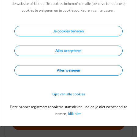
de website of klik op "Je cookies beheren" om alle (behalve functionele)
cookies te weigeren en je cookievoorkeuren aan te passen.
Je cookies beheren
Alles accepteren
Laadpaal voor je zaak
Alles weigeren
ENGIE beveelt de slimme laadoplossingen van
D’Ieteren
Energy
aan voor op je zaak. Zo kies je voor een
betrouwbare en toekomstgerichte laadoplossing, afgestemd
Lijst van alle cookies
op jouw situatie.
Deze banner registreert anonieme statistieken. Indien je niet wenst deel te
nemen,
klik hier.
Meer info