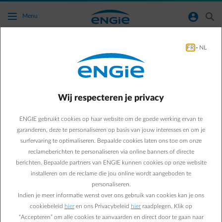
Ga naar de hoofdinhoud
normal-account-circle
search
Menu
Thuisladen
FR
-
NL
Thuis laden
Thuis je elektrische wagen opladen is
Wij respecteren je privacy
comfortabel, voordelig en verrassend eenvoudig.
Met de juiste oplossing haal je het maximale uit
ENGIE gebruikt cookies op haar website om de goede werking ervan te
elke laadbeurt, afgestemd op jouw verbruik en
garanderen, deze te personaliseren op basis van jouw interesses en om je
levensstijl.
surfervaring te optimaliseren. Bepaalde cookies laten ons toe om onze
reclameberichten te personaliseren via online banners of directe
berichten. Bepaalde partners van ENGIE kunnen cookies op onze website
installeren om de reclame die jou online wordt aangeboden te
personaliseren.
Indien je meer informatie wenst over ons gebruik van cookies kan je ons
cookiebeleid
hier
en ons Privacybeleid
hier
raadplegen. Klik op
“Accepteren” om alle cookies te aanvaarden en direct door te gaan naar