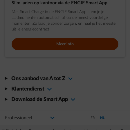
Slim laden op kantoor via de ENGIE Smart App
Met Smart Charge in de ENGIE Smart App stem je je
laadmomenten automatisch af op de meest voordelige
momenten. Zo laad je zonder zorgen, en haal je het meeste
uit je energiecontract
Meer info
Ons aanbod van A tot Z
Klantendienst
Download de Smart App
Selecteer uw profiel
Als u de selectie wijzigt, gaat u naar een nieuwe pagina
Schakel over naar Frans
Schakel over naar N
FR
NL