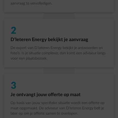
aanvraag te vervolledigen.
2
Stap 2 van 4:
D’Ieteren Energy bekijkt je aanvraag
De expert van D’Ieteren Energy bekijkt je antwoorden en
foto’s. Is je situatie complexer, dan komt een adviseur langs
voor een plaatsbezoek.
3
Stap 3 van 4:
Je ontvangt jouw offerte op maat
Op basis van jouw specifieke situatie wordt een offerte op
maat opgemaakt. De adviseur van D’Ieteren Energy belt je
later op om je offerte samen te overlopen.