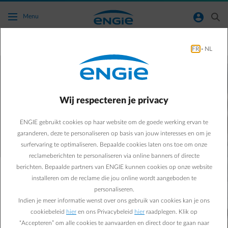
Ga naar de hoofdinhoud
normal-account-circle
search
Menu
Thuisladen
FR
-
NL
Je elektrische wagen laden op de zaak?
Slim en voordelig met de laadpalen van
Wij respecteren je privacy
D’Ieteren Energy!
ENGIE gebruikt cookies op haar website om de goede werking ervan te
garanderen, deze te personaliseren op basis van jouw interesses en om je
surfervaring te optimaliseren. Bepaalde cookies laten ons toe om onze
reclameberichten te personaliseren via online banners of directe
berichten. Bepaalde partners van ENGIE kunnen cookies op onze website
installeren om de reclame die jou online wordt aangeboden te
personaliseren.
Indien je meer informatie wenst over ons gebruik van cookies kan je ons
cookiebeleid
hier
en ons Privacybeleid
hier
raadplegen. Klik op
“Accepteren” om alle cookies te aanvaarden en direct door te gaan naar
Je elektrische wagen laden thuis of op de zaak? Een slimme keuze!