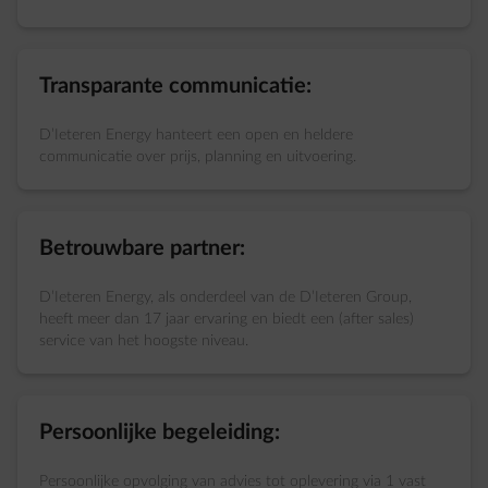
Transparante communicatie:
D’Ieteren Energy hanteert een open en heldere
communicatie over prijs, planning en uitvoering.
Betrouwbare partner:
D’Ieteren Energy, als onderdeel van de D’Ieteren Group,
heeft meer dan 17 jaar ervaring en biedt een (after sales)
service van het hoogste niveau.
Persoonlijke begeleiding:
Persoonlijke opvolging van advies tot oplevering via 1 vast