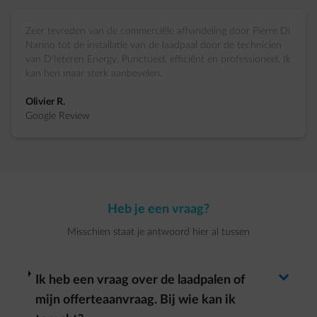
Zeer tevreden van de commerciële afhandeling door Pierre Di
Nanno tot de installatie van de laadpaal door de technicien
van D'Ieteren Energy. Punctueel, efficiënt en professioneel. Ik
kan hen maar sterk aanbevelen.
Olivier R.
Google Review
Heb je een vraag?
Misschien staat je antwoord hier al tussen
Antwoord wisselen
arrow-right
Ik heb een vraag over de laadpalen of
mijn offerteaanvraag. Bij wie kan ik