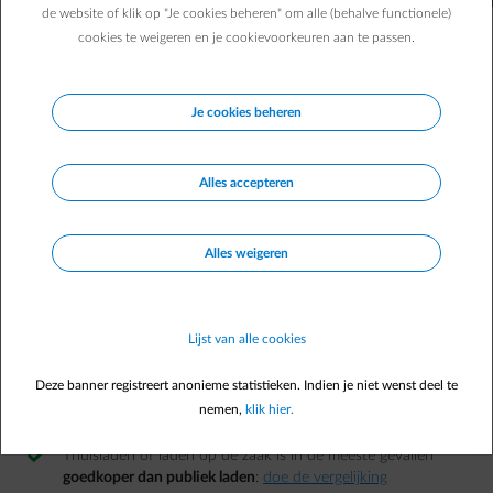
de website of klik op "Je cookies beheren" om alle (behalve functionele)
Met je eigen laadpaal laad je je wagen, wanneer het jou het best
uitkomt, tot 40% goedkoper dan aan een publiek laadpunt. En zo
cookies te weigeren en je cookievoorkeuren aan te passen.
vertrek je steeds met een volle batterij zonder laadstress, elke dag
opnieuw.
Je cookies beheren
Alles accepteren
Alles weigeren
Lijst van alle cookies
Deze banner registreert anonieme statistieken. Indien je niet wenst deel te
nemen,
klik hier.
Maar waarom is een laadpaal nu een slimme keuze?
Thuisladen of laden op de zaak is in de meeste gevallen
goedkoper dan publiek laden
:
doe de vergelijking