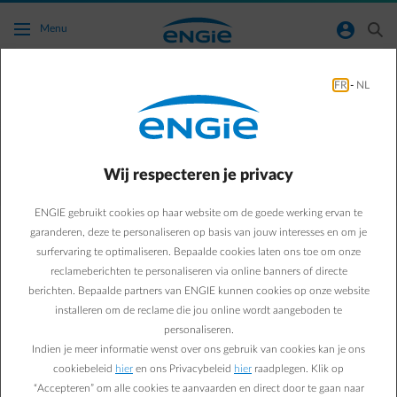
Ga naar de hoofdinhoud
normal-account-circle
search
Menu
FR
-
NL
Waarom moet ik regelmatig mijn voorschot
nakijken?
Wij respecteren je privacy
Terug naar contactpagina
arrow-left
ENGIE gebruikt cookies op haar website om de goede werking ervan te
De prijzen voor gas en elektriciteit schommelen constant. Ook je
verbruik kan evolueren.
garanderen, deze te personaliseren op basis van jouw interesses en om je
surfervaring te optimaliseren. Bepaalde cookies laten ons toe om onze
Het is daarom belangrijk om je
voorschot regelmatig op te volgen
reclameberichten te personaliseren via online banners of directe
om geen grote bijbetaling te hebben op je jaarfactuur of om te
berichten. Bepaalde partners van ENGIE kunnen cookies op onze website
vermijden gedurende het jaar nodeloos te veel te betalen.
installeren om de reclame die jou online wordt aangeboden te
personaliseren.
Indien je meer informatie wenst over ons gebruik van cookies kan je ons
cookiebeleid
hier
en ons Privacybeleid
hier
raadplegen. Klik op
Veelgestelde vragen
“Accepteren” om alle cookies te aanvaarden en direct door te gaan naar
Wil je toch je voorschot nakijken en wil je advies?