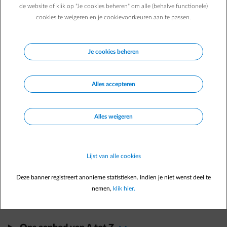
de website of klik op "Je cookies beheren" om alle (behalve functionele)
Kunnen jullie mij helpen bij het bepalen van een correct
cookies te weigeren en je cookievoorkeuren aan te passen.
voorschot?
Je cookies beheren
Direct zelf regelen
In
Energiedesk
Alles accepteren
Verhuis melden
arrow-right
Alles weigeren
Factuur raadplegen
arrow-right
Voorschot aanpassen
arrow-right
Betaalmethode aanpassen
arrow-right
Lijst van alle cookies
Deze banner registreert anonieme statistieken. Indien je niet wenst deel te
Nog geen account?
Registreer je
nemen,
klik hier.