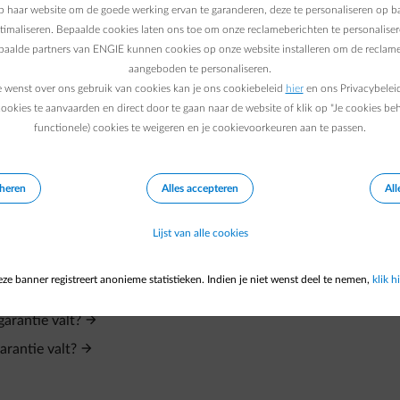
 haar website om de goede werking ervan te garanderen, deze te personaliseren op ba
ptimaliseren. Bepaalde cookies laten ons toe om onze reclameberichten te personaliser
epaalde partners van ENGIE kunnen cookies op onze website installeren om de reclame
aangeboden te personaliseren.
e wenst over ons gebruik van cookies kan je ons cookiebeleid
hier
en ons Privacybelei
ookies te aanvaarden en direct door te gaan naar de website of klik op "Je cookies be
en van mijn ketel?
functionele) cookies te weigeren en je cookievoorkeuren aan te passen.
t voor mijn verwarmingsinstallatie.
eheren
Alles accepteren
All
nneer ik een probleem heb met mijn verwarmingsinstallatie?
Lijst van alle cookies
en interventie die recent door Engie werd uitgevoerd?
ze banner registreert anonieme statistieken. Indien je niet wenst deel te nemen,
klik hi
erwarmingsinstallatie?
arantie valt?
rantie valt?