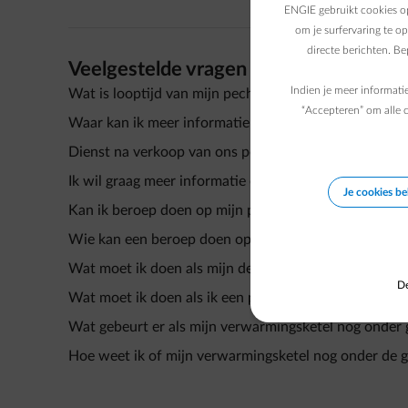
ENGIE gebruikt cookies op
om je surfervaring te o
directe berichten. B
Veelgestelde vragen
Indien je meer informati
Wat is looptijd van mijn pechbijstandscontract?
“Accepteren” om alle c
Waar kan ik meer informatie vinden over het vervang
Dienst na verkoop van ons pechbijstand
Ik wil graag meer informatie over de herstellingsdiens
Je cookies b
Kan ik beroep doen op mijn pechbijstandscontract wa
Wie kan een beroep doen op de herstellingsdienst?
Wat moet ik doen als mijn defect het gevolg is van e
De
Wat moet ik doen als ik een probleem heb met mijn v
Wat gebeurt er als mijn verwarmingsketel nog onder g
Hoe weet ik of mijn verwarmingsketel nog onder de ga