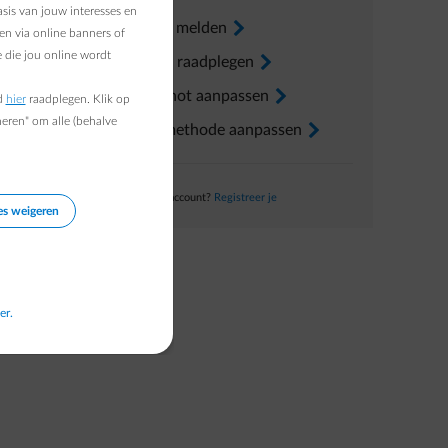
sis van jouw interesses en
Verhuis melden
arrow-right
en via online banners of
 die jou online wordt
Factuur raadplegen
arrow-right
Voorschot aanpassen
arrow-right
d
hier
raadplegen. Klik op
heren" om alle (behalve
Betaalmethode aanpassen
arrow-right
Nog geen account?
Registreer je
es weigeren
er.