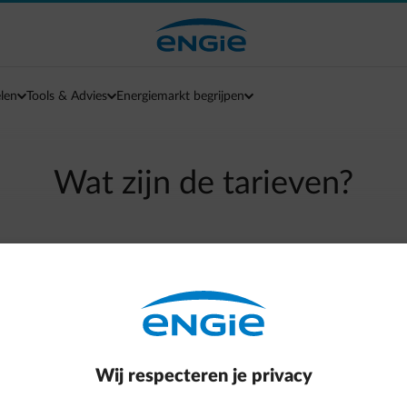
len
Tools & Advies
Energiemarkt begrijpen
Wat zijn de tarieven?
arrow-left
Terug naar contactpagina
site door op onderstaande link te klikken:
erwarming-herstellen/
Wij respecteren je privacy