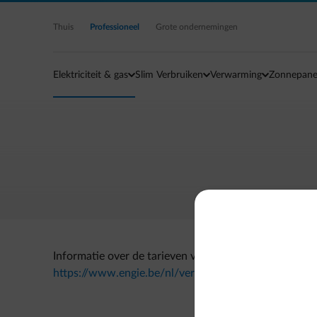
Ga naar de hoofdinhoud
Thuis
Professioneel
Grote ondernemingen
Elektriciteit & gas
Slim Verbruiken
Verwarming
Zonnepane
Informatie over de tarieven vind je terug op onze web
https://www.engie.be/nl/verwarming-pechbijstand/v