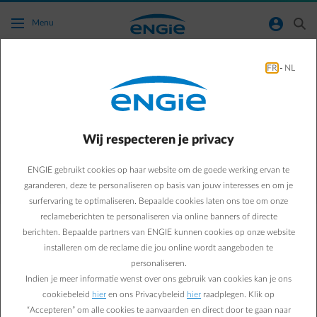
Ga naar de hoofdinhoud
normal-account-circle
search
Menu
FR
-
NL
Ik heb een onderhoudscontract bij ENGIE en
mijn verwarming werkt niet meer. Met wie
moet ik contact opnemen om een interventie
Wij respecteren je privacy
te regelen?
ENGIE gebruikt cookies op haar website om de goede werking ervan te
Terug naar contactpagina
arrow-left
garanderen, deze te personaliseren op basis van jouw interesses en om je
surfervaring te optimaliseren. Bepaalde cookies laten ons toe om onze
Reparaties aan je verwarmingsinstallatie zijn niet inbegrepen in een
reclameberichten te personaliseren via online banners of directe
onderhoudscontract. Je kan een herstelling aanvragen bij
berichten. Bepaalde partners van ENGIE kunnen cookies op onze website
verwarmingsproblemen. Via
deze link
kan je hier meer informatie
installeren om de reclame die jou online wordt aangeboden te
over vinden.
personaliseren.
Indien je meer informatie wenst over ons gebruik van cookies kan je ons
cookiebeleid
hier
en ons Privacybeleid
hier
raadplegen. Klik op
Veelgestelde vragen
“Accepteren” om alle cookies te aanvaarden en direct door te gaan naar