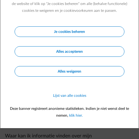
Wil je je woning duurzaam verwarmen met een
de website of klik op "Je cookies beheren" om alle (behalve functionele)
cookies te weigeren en je cookievoorkeuren aan te passen.
warmtepomp?
Wil je je sanitair water verwarmen met een
warmtepompboiler?
Je cookies beheren
Ik wil ENGIE klant worden met een onderhoudscontract
voor mijn verwarmingsketel.
Alles accepteren
Wat is de duurtijd van mijn onderhoudscontract?
Ik ga verhuizen, wat gebeurt er met mijn
Alles weigeren
onderhoudscontract?
Waar kan ik meer informatie vinden over jullie
pechbijstandscontract?
Lijst van alle cookies
Ben ik verplicht om mijn verwarmingsketel te onderhouden
en te keuren?
Deze banner registreert anonieme statistieken. Indien je niet wenst deel te
nemen,
klik hier.
Kunnen jullie alle merken van verwarmingsketels
onderhouden?
Waar kan ik informatie vinden over mijn