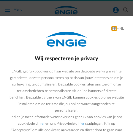
Ga naar de hoofdinhoud
normal-account-circle
search
Menu
FR
-
NL
Hoe wordt energiedelen gefactureerd?
Terug naar contactpagina
arrow-left
Wij respecteren je privacy
Dit hangt af van je regio (Vlaanderen, Wallonië of Brussel), je
situatie (energieverdeler of energieontvanger) en je klanttype
ENGIE gebruikt cookies op haar website om de goede werking ervan te
(residentiële of professionele klant).
garanderen, deze te personaliseren op basis van jouw interesses en om je
Vlaanderen en Wallonië
surfervaring te optimaliseren. Bepaalde cookies laten ons toe om onze
Maandelijks facturatieregime: je ontvangt twee keer per jaar, in april
reclameberichten te personaliseren via online banners of directe
en september, een aparte factuur van ENGIE voor de afgerekende
berichten. Bepaalde partners van ENGIE kunnen cookies op onze website
volumes en periodes.
installeren om de reclame die jou online wordt aangeboden te
Jaarlijks facturatieregime: je ontvangt één keer per jaar, in april of
personaliseren.
september, een aparte factuur van ENGIE voor de afgerekende
volumes en periodes.
Indien je meer informatie wenst over ons gebruik van cookies kan je ons
cookiebeleid
hier
en ons Privacybeleid
hier
raadplegen. Klik op
Afhankelijk van je situatie (energieverdeler of energieontvanger) en
“Accepteren” om alle cookies te aanvaarden en direct door te gaan naar