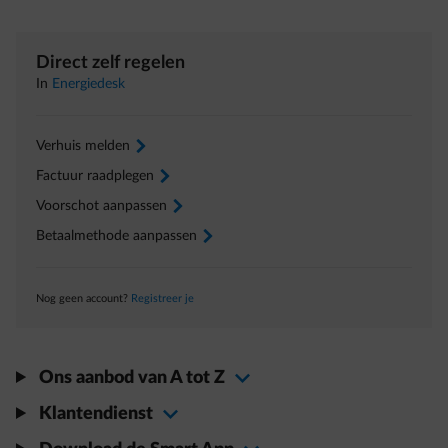
Direct zelf regelen
In
Energiedesk
Verhuis melden
arrow-right
Factuur raadplegen
arrow-right
Voorschot aanpassen
arrow-right
Betaalmethode aanpassen
arrow-right
Nog geen account?
Registreer je
Ons aanbod van A tot Z
Klantendienst