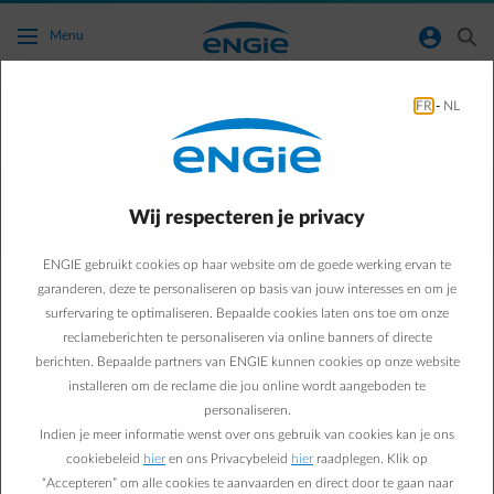
Ga naar de hoofdinhoud
normal-account-circle
search
Menu
FR
-
NL
IIk heb al een contract bij ENGIE. Hoe regel
ik nu een contract voor een bijkomend pand?
Wij respecteren je privacy
Terug naar contactpagina
arrow-left
ENGIE gebruikt cookies op haar website om de goede werking ervan te
Je logt in op je bestaande klantenzone. Daar kan je een contract
aanvragen voor je nieuwe pand of eerst en prijssimulatie maken. Je
garanderen, deze te personaliseren op basis van jouw interesses en om je
nieuwe contract zal op je klantenzone zichtbaar zijn.
surfervaring te optimaliseren. Bepaalde cookies laten ons toe om onze
reclameberichten te personaliseren via online banners of directe
Bijkomend pand toevoegen
berichten. Bepaalde partners van ENGIE kunnen cookies op onze website
installeren om de reclame die jou online wordt aangeboden te
personaliseren.
Indien je meer informatie wenst over ons gebruik van cookies kan je ons
Veelgestelde vragen
cookiebeleid
hier
en ons Privacybeleid
hier
raadplegen. Klik op
Ik verhuis. Kan ik tijdelijk energie hebben in twee panden
“Accepteren” om alle cookies te aanvaarden en direct door te gaan naar