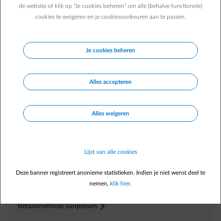
om de verhuisperiode te overbruggen?
de website of klik op "Je cookies beheren" om alle (behalve functionele)
Waar kan ik mijn EAN-code(s) vinden?
cookies te weigeren en je cookievoorkeuren aan te passen.
Hoe ziet een EAN-code eruit?
Waar vind ik mijn meternummer?
Je cookies beheren
Hoe weet ik welk type meter aanwezig is?
Hoe weet ik of mijn meter actief of afgesloten is?
Alles accepteren
Alles weigeren
Direct zelf regelen
In
Energiedesk
Lijst van alle cookies
Verhuis melden
arrow-right
Deze banner registreert anonieme statistieken. Indien je niet wenst deel te
Factuur raadplegen
arrow-right
nemen,
klik hier.
Voorschot aanpassen
arrow-right
Betaalmethode aanpassen
arrow-right