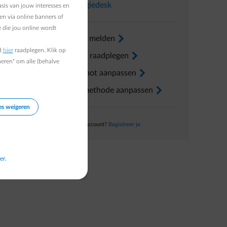
ysteem
In
Energiedesk
sis van jouw interesses en
njectie
en via online banners of
 die jou online wordt
ietarief
Verhuis melden
arrow-right
d
hier
raadplegen. Klik op
Factuur raadplegen
arrow-right
heren" om alle (behalve
 door
Voorschot aanpassen
arrow-right
Betaalmethode aanpassen
arrow-right
es weigeren
Nog geen account?
Registreer je
er.