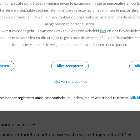
osten. Zodra je distributienetbheeerder ons laat weten dat het s
 haar website om de goede werking ervan te garanderen, deze te personaliseren op ba
ren we je alle informatie over je injectiecontract. Je tarief voor i
ptimaliseren. Bepaalde cookies laten ons toe om onze reclameberichten te personaliser
epaalde partners van ENGIE kunnen cookies op onze website installeren om de reclame
t hebt aanvaard. Als je nu al meer informatie wil over het inject
aangeboden te personaliseren.
voor injectie alvast bekijken
.
e wenst over ons gebruik van cookies kan je ons cookiebeleid
hier
en ons Privacybelei
ookies te aanvaarden en direct door te gaan naar de website of klik op "Je cookies be
rd genieten van onze aantrekkelijke voorwaarden voor je injectie
functionele) cookies te weigeren en je cookievoorkeuren aan te passen.
eheren
Alles accepteren
All
Lijst van alle cookies
ze banner registreert anonieme statistieken. Indien je niet wenst deel te nemen,
klik hi
n voor afname?
sumententarief en het nieuwe systeem, met injectietarief?