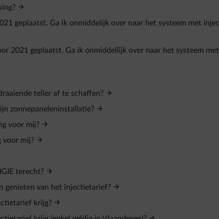
sing?
021 geplaatst. Ga ik onmiddelijk over naar het systeem met injec
oor 2021 geplaatst. Ga ik onmiddellijk over naar het systeem met
aaiende teller af te schaffen?
jn zonnepaneleninstallatie?
ng voor mij?
g voor mij?
ENGIE terecht?
genieten van het injectietarief?
tietarief krijg?
tietarief krijg (enkel geldig in Vlaanderen)?