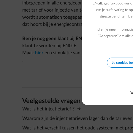
inbegrepen in alle energiecontracten. Zónder extra k
ENGIE gebruikt cookies op
met tarief voor injectie van toepassing is voor jou, stu
om je surfervaring te o
directe berichten. B
wordt automatisch toegepast als je het injectiecontrac
dat hoort bij je energiecontract, kan je
onze tarieven 
Indien je meer informati
“Accepteren” om alle c
Ben je nog geen klant bij ENGIE?
Ook jij kan uiteraa
klant te worden bij ENGIE.
Maak
hier
een simulatie van je contract.
.
Je cookies b
De
Veelgestelde vragen
Wat is het injectietarief ?
Waarom zijn de injectietarieven lager dan de tarieve
Wat is het verschil tussen het oude systeem, met pro