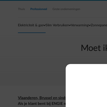
Ga naar de hoofdinhoud
Thuis
Professioneel
Grote ondernemingen
Elektriciteit & gas
Slim Verbruiken
Verwarming
Zonnepane
Moet i
Vlaanderen, Brussel en sinds 1/1/2024 ook in Wallo
Als je klant bent bij ENGIE moet je je huidig contrac