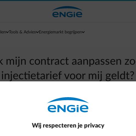
len
Tools & Advies
Energiemarkt begrijpen
k mijn contract aanpassen zo
injectietarief voor mij geldt?
arrow-left
Terug naar contactpagina
nië.
Wij respecteren je privacy
t hiervoor niet aanpassen.
Bij ENGIE is je injectiecontract autom