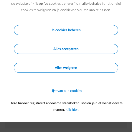
nadat ik verhuisd ben?
de website of klik op "Je cookies beheren" om alle (behalve functionele)
Wat gebeurt er met mijn boxx als ik verhuis?
cookies te weigeren en je cookievoorkeuren aan te passen.
Ik verhuis. Wat gebeurt er nu met de contracten van mijn
extra diensten?
Je cookies beheren
Alles accepteren
Direct zelf regelen
In
Energiedesk
Alles weigeren
Verhuis melden
arrow-right
Factuur raadplegen
arrow-right
Lijst van alle cookies
Voorschot aanpassen
arrow-right
Betaalmethode aanpassen
arrow-right
Deze banner registreert anonieme statistieken. Indien je niet wenst deel te
nemen,
klik hier.
Nog geen account?
Registreer je