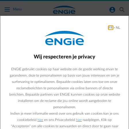
Ga naar de hoofdinhoud
normal-account-circle
search
Menu
FR
-
NL
Vragen over de slotfactuur
Terug naar contactpagina
arrow-left
Wij respecteren je privacy
Je wenst een slotfactuur aan te vragen? De meest getelde vragen
hebben we hier voor je opgelijst.
ENGIE gebruikt cookies op haar website om de goede werking ervan te
garanderen, deze te personaliseren op basis van jouw interesses en om je
surfervaring te optimaliseren. Bepaalde cookies laten ons toe om onze
reclameberichten te personaliseren via online banners of directe
Veelgestelde vragen
berichten. Bepaalde partners van ENGIE kunnen cookies op onze website
Hoe kan ik mijn verhuis melden?
installeren om de reclame die jou online wordt aangeboden te
Welke gegevens heb ik nodig om een slotfactuur aan te
personaliseren.
vragen voor mijn vorige pand?
Indien je meer informatie wenst over ons gebruik van cookies kan je ons
cookiebeleid
hier
en ons Privacybeleid
hier
raadplegen. Klik op
Krijg ik automatisch de slotfactuur van mijn vorige pand
“Accepteren” om alle cookies te aanvaarden en direct door te gaan naar