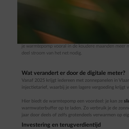
Wie al zonnepanelen heeft of overweegt ze te plaats
inzetten. Een gemiddeld gezin met een lucht/water-w
kWh stroom per jaar. Afhankelijk van je dak heb je hi
dit jaarverbruik grotendeels te dekken.
Belangrijk om te weten
: zonnepanelen produceren voo
je warmtepomp vooral in de koudere maanden meer nodig
deel stroom van het net nodig.
Wat verandert er door de digitale meter?
Vanaf 2025 krijgt iedereen met zonnepanelen in Vla
injectietarief, waarbij je een lagere vergoeding krijg
Hier biedt de warmtepomp een voordeel: je kan ze
sl
warmwaterbuffer op te laden. Zo verbruik je de zonne-
jaar door deels of zelfs grotendeels verwarmen op eig
Investering en terugverdientijd