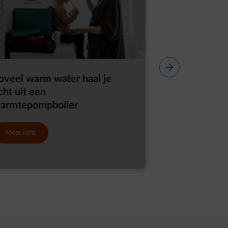
oveel warm water haal je
Een warmtep
cht uit een
combinatie 
armtepompboiler
vriestemperat
niet?
Meer info
Meer info