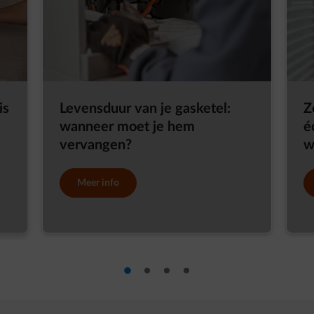
is
Levensduur van je gasketel:
Z
wanneer moet je hem
é
vervangen?
w
Meer info
dia 1
dia 2
dia 3
dia 4