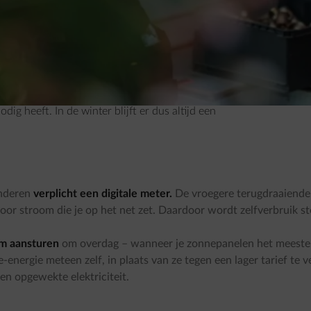
en, kan zijn warmtepomp
nog efficiënter
armtepomp verbruikt tussen 3.000 en 5.000
ervoor zo’n
10 tot 15 zonnepanelen
nodig om
ral in de lente en zomer veel stroom, terwijl
 heeft. In de winter blijft er dus altijd een
anderen
verplicht een digitale meter.
De vroegere terugdraaiende te
t voor stroom die je op het net zet. Daardoor wordt zelfverbruik s
im aansturen
om overdag – wanneer je zonnepanelen het meeste
energie meteen zelf, in plaats van ze tegen een lager tarief te 
en opgewekte elektriciteit.