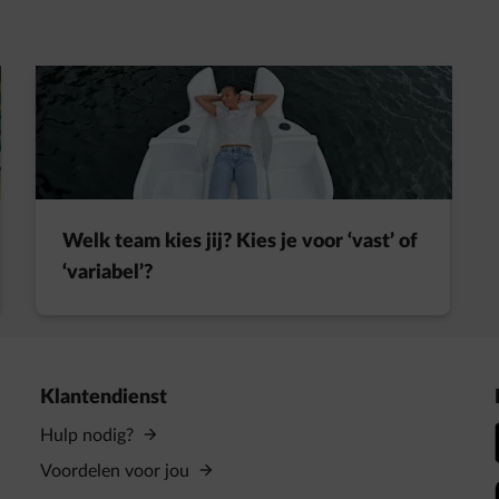
t in een nieuw tabblad
Welk team kies jij? Kies je voor ‘vast’ of
‘variabel’?
Klantendienst
Hulp nodig?
Voordelen voor jou