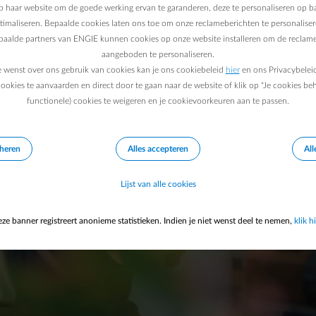
 haar website om de goede werking ervan te garanderen, deze te personaliseren op ba
-warmtepomp zin zonder zon
ptimaliseren. Bepaalde cookies laten ons toe om onze reclameberichten te personaliser
epaalde partners van ENGIE kunnen cookies op onze website installeren om de reclame
 het meeste uit de combinat
aangeboden te personaliseren.
e wenst over ons gebruik van cookies kan je ons cookiebeleid
hier
en ons Privacybelei
ookies te aanvaarden en direct door te gaan naar de website of klik op "Je cookies be
functionele) cookies te weigeren en je cookievoorkeuren aan te passen.
 genoemd. Maar werkt een warmtepomp ook
lijk nodig om er het meeste uit te halen?
eheren
Alles accepteren
All
 en gasprijzen groot blijft, stellen veel mensen
Lijst van alle cookies
elen?
 de buitenlucht en zet die om in warmte voor
ze banner registreert anonieme statistieken. Indien je niet wenst deel te nemen,
klik hi
iciteit die je verbruikt, levert de warmtepomp
blijft de
kost per geproduceerde kWh
eker bij goed geïsoleerde woningen of
e combinatie?