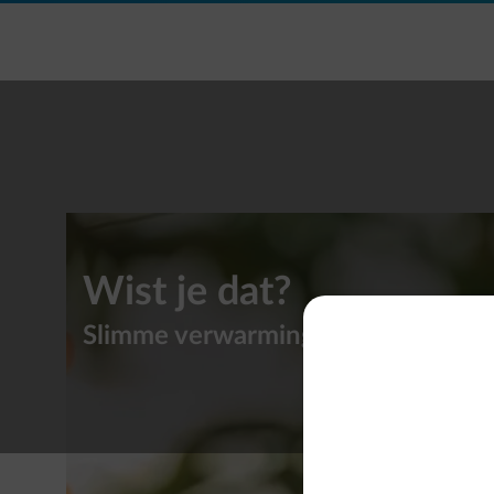
Ga naar de hoofdinhoud
Wist je dat?
Slimme verwarmingstips voor je hu