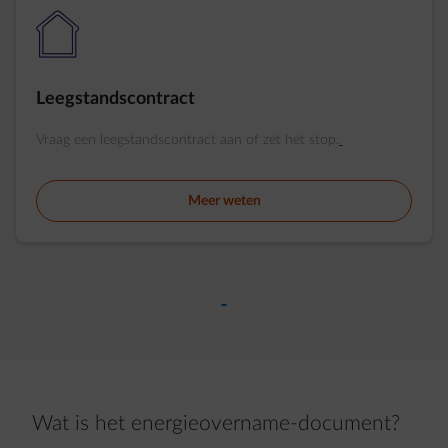
element-housing-empty
Leegstandscontract
Vraag een leegstandscontract aan of zet het stop.
Meer weten
Wat is het energieovername-document?