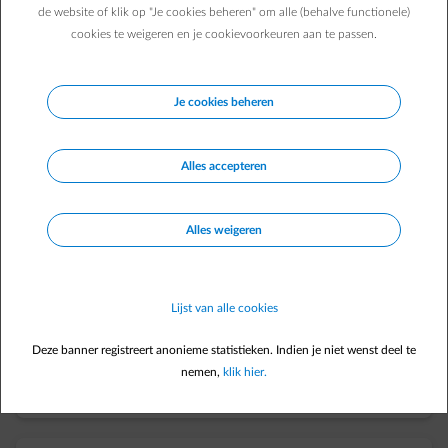
Vraag een nieuw contract aan of verhuis je huidige contract
de website of klik op "Je cookies beheren" om alle (behalve functionele)
mee.
cookies te weigeren en je cookievoorkeuren aan te passen.
Meer weten
Je cookies beheren
Alles accepteren
element-cross
Alles weigeren
Woning verlaten
Zet je contract stop omdat je geen energiecontract meer
Lijst van alle cookies
nodig hebt.
Deze banner registreert anonieme statistieken. Indien je niet wenst deel te
nemen,
klik hier.
Meer weten