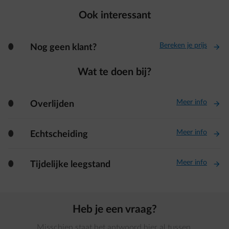
Ook interessant
Bereken je prijs
vid-record
Nog geen klant?
Wat te doen bij?
Meer info
vid-record
Overlijden
Meer info
vid-record
Echtscheiding
Meer info
vid-record
Tijdelijke leegstand
Heb je een vraag?
Misschien staat het antwoord hier al tussen.