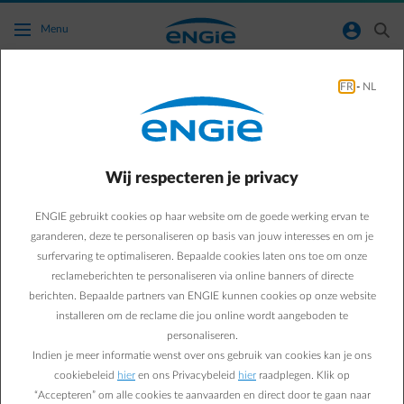
Ga naar de hoofdinhoud
normal-account-circle
search
Menu
FR
-
NL
Verhuizen?
Da's zo geregeld.
Breng je verhuis hieronder in enkele minuten in
Wij respecteren je privacy
orde.
Op zoek naar het
energieovername-document
?
ENGIE gebruikt cookies op haar website om de goede werking ervan te
garanderen, deze te personaliseren op basis van jouw interesses en om je
surfervaring te optimaliseren. Bepaalde cookies laten ons toe om onze
reclameberichten te personaliseren via online banners of directe
berichten. Bepaalde partners van ENGIE kunnen cookies op onze website
element-plus
installeren om de reclame die jou online wordt aangeboden te
personaliseren.
Indien je meer informatie wenst over ons gebruik van cookies kan je ons
de
Nieuwe of 2
woning
cookiebeleid
hier
en ons Privacybeleid
hier
raadplegen. Klik op
“Accepteren” om alle cookies te aanvaarden en direct door te gaan naar