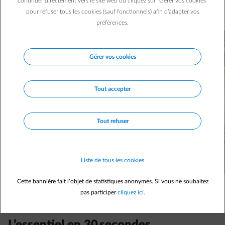
continuer directement vers le site web ou cliquez sur "Gérer vos cookies"
Dépenser moins et vivre mieux, c’est possible : la preuve en
pour refuser tous les cookies (sauf fonctionnels) afin d’adapter vos
8 astuces.
préférences.
Gérer vos cookies
Tout accepter
Tout refuser
Liste de tous les cookies
Cette bannière fait l’objet de statistiques anonymes. Si vous ne souhaitez
pas participer
cliquez ici.