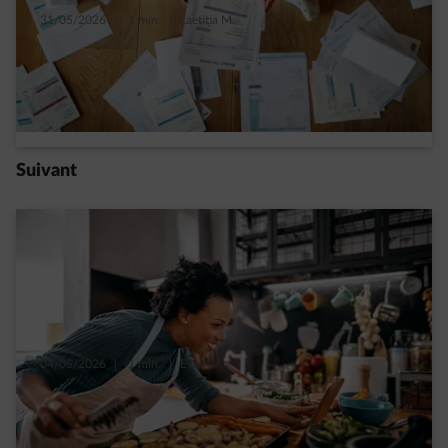
31/05/2026
|
1 min.
|
Laetitia M.
À Bruxelles, dans votre facture d’énergie il y
a…
Read more
Suivant
04/05/2026
|
1 min.
|
Eva
Batch cooking, cuisinez 2 h le dimanche,
économisez toute la semaine