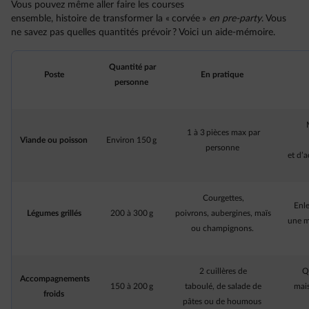
Vous pouvez même aller faire les courses
ensemble, histoire de transformer la « corvée »
en pre-party
. Vous
ne savez pas quelles quantités prévoir ? Voici un aide-mémoire.
Quantité par
Poste
En pratique
personne
1 à 3 pièces max par
Viande ou poisson
Environ 150 g
personne
et d
Courgettes,
Enle
Légumes grillés
200 à 300 g
poivrons, aubergines, maïs
une m
ou champignons.
2 cuillères de
Qu
Accompagnements
150 à 200 g
taboulé, de salade de
mais
froids
pâtes ou de houmous