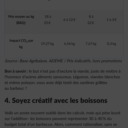
Prix moyen au kg
18 à
8 à
6 à 12 €
1 à 3 €
(BBQ)
25 €
22 €
Impact CO
par
2
19,27 kg
6,56 kg
7,67 kg
0,3 kg
kg
Source : Base Agribalyse, ADEME / Prix indicatifs, hors promotions
Bon à savoir :
le but n’est pas d’exclure la viande, juste de mettre à
l’honneur d’autres aliments savoureux. Légumes, viandes blanches
et même poisson, vous avez déjà testé des sardines grillées
au barbeuc ?
4. Soyez créatif avec les boissons
Voilà un poste souvent oublié dans les calculs, mais qui pèse lourd
sur l’addition : les boissons peuvent représenter 30 à 40 % du
budget total d’un barbecue. Alors, comment rationaliser, sans se