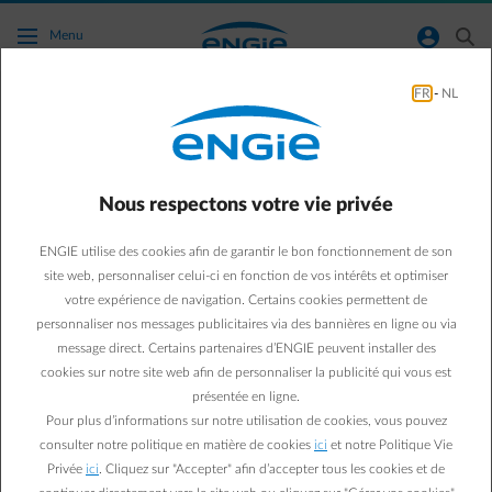
Accéder au contenu principal
normal-account-circle
search
Menu
FR
-
NL
Autres
Green & Smart Home
Autres
Nous respectons votre vie privée
Le barbecue entre amis,
ENGIE utilise des cookies afin de garantir le bon fonctionnement de son
sans faire des folies
site web, personnaliser celui-ci en fonction de vos intérêts et optimiser
votre expérience de navigation. Certains cookies permettent de
personnaliser nos messages publicitaires via des bannières en ligne ou via
Eva
user
message direct. Certains partenaires d’ENGIE peuvent installer des
15/05/2026
·
1 min
cookies sur notre site web afin de personnaliser la publicité qui vous est
présentée en ligne.
La saison du barbecue est ouverte, alors savourons-la, mais
Pour plus d’informations sur notre utilisation de cookies, vous pouvez
en faisant des économies ! Comment ? Grâce à nos astuces
consulter notre politique en matière de cookies
ici
et notre Politique Vie
pour faire un festin, sans une addition qui gâche la fête.
Privée
ici
. Cliquez sur "Accepter" afin d’accepter tous les cookies et de