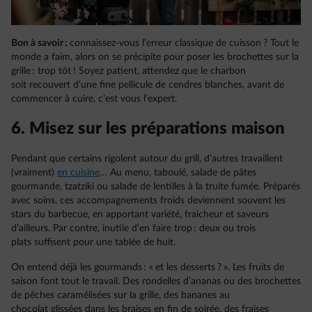
Bon à savoir :
connaissez-vous l’erreur classique de cuisson ? Tout le
monde a faim, alors on se précipite pour poser les brochettes sur la
grille : trop tôt ! Soyez patient, attendez que le charbon
soit recouvert d’une fine pellicule de cendres blanches, avant de
commencer à cuire, c’est vous l’expert.
6. Misez sur les préparations maison
Pendant que certains rigolent autour du grill, d’autres travaillent
(vraiment)
en cuisine
… Au menu, taboulé, salade de pâtes
gourmande, tzatziki ou salade de lentilles à la truite fumée. Préparés
avec soins, ces accompagnements froids deviennent souvent les
stars du barbecue, en apportant variété, fraicheur et saveurs
d’ailleurs. Par contre, inutile d’en faire trop : deux ou trois
plats suffisent pour une tablée de huit.
On entend déjà les gourmands : « et les desserts ? ». Les fruits de
saison font tout le travail. Des rondelles d’ananas ou des brochettes
de pêches caramélisées sur la grille, des bananes au
chocolat glissées dans les braises en fin de soirée, des fraises