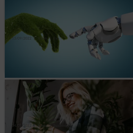
13/09/2022
|
1 min.
|
Eva
Low-tech : la technologie peut-elle être
durable, au service de la planète et de
l’humain ?
14/01/2022
|
1 min.
|
Suzanne M.
4 résolutions simples et positives pour vous