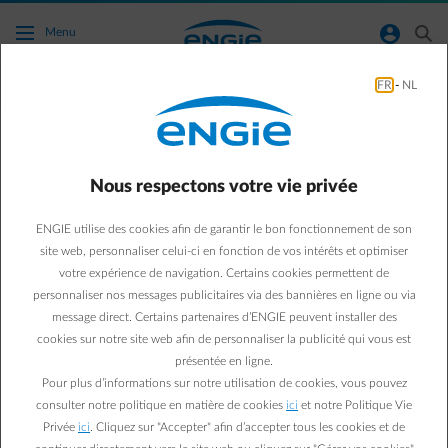
Accéder au contenu principal
normal-account-circle
search
Menu
FR
-
NL
Agir pour la planète
Green & Smart Home
Agir pour la planète
Nous respectons votre vie privée
10 conseils pour diminuer
ENGIE utilise des cookies afin de garantir le bon fonctionnement de son
votre consommation
site web, personnaliser celui-ci en fonction de vos intérêts et optimiser
votre expérience de navigation. Certains cookies permettent de
d'écran
personnaliser nos messages publicitaires via des bannières en ligne ou via
message direct. Certains partenaires d’ENGIE peuvent installer des
cookies sur notre site web afin de personnaliser la publicité qui vous est
Suzanne M.
présentée en ligne.
27/01/2023
·
1 min
Pour plus d’informations sur notre utilisation de cookies, vous pouvez
consulter notre politique en matière de cookies
ici
et notre Politique Vie
Télévision, ordinateur, tablette et smartphone, les écrans
Privée
ici
. Cliquez sur "Accepter" afin d’accepter tous les cookies et de