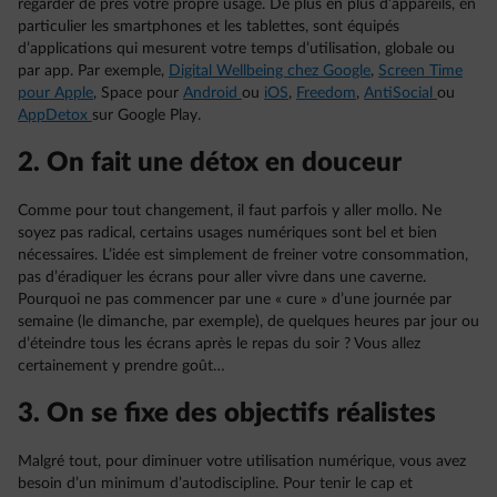
regarder de près votre propre usage. De plus en plus d’appareils, en
particulier les smartphones et les tablettes, sont équipés
d’applications qui mesurent votre temps d’utilisation, globale ou
par app. Par exemple,
Digital Wellbeing chez Google
,
Screen Time
pour Apple
, Space pour
Android
ou
iOS
,
Freedom
,
AntiSocial
ou
AppDetox
sur Google Play.
2. On fait une détox en douceur
Comme pour tout changement, il faut parfois y aller mollo. Ne
soyez pas radical, certains usages numériques sont bel et bien
nécessaires. L’idée est simplement de freiner votre consommation,
pas d’éradiquer les écrans pour aller vivre dans une caverne.
Pourquoi ne pas commencer par une « cure » d’une journée par
semaine (le dimanche, par exemple), de quelques heures par jour ou
d’éteindre tous les écrans après le repas du soir ? Vous allez
certainement y prendre goût…
3. On se fixe des objectifs réalistes
Malgré tout, pour diminuer votre utilisation numérique, vous avez
besoin d’un minimum d’autodiscipline. Pour tenir le cap et