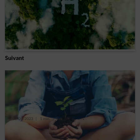
03/03/2023
|
1 min.
|
Valentine S.
Hydrogène « vert » : 7 questions pour tout
comprendre
Read more
Suivant
02/01/2023
|
1 min.
|
Eva
Biodiversité : 5 actions positives pour le «
vivant »