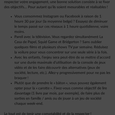
respecter votre engagement, une bonne solution consiste à se fixer
des objectifs… Pour autant qu’ils soient mesurables et réalisables !
Vous consommez Instagram ou Facebook à raison de 1
heure 30 par jour (la moyenne belge) ? Essayez de diminuer
le temps passé sur ces réseaux à 1 heure quotidienne, voire
moins.
Pareil avec la télévision. Vous regardez simultanément La
Casa de Papel, Squid Game et Bridgerton ? Sans oublier
quelques films et plusieurs shows TV par semaine. Réduisez
la voilure pour vous concentrer sur une seule série à la fois.
Avec les enfants, l’enjeu sera peut-être de se mettre d’accord
sur une durée maximale d’utilisation de la console de jeux
vidéo et de les faire découvrir des alternatives (jeux de
société, lecture, etc.). Allez-y progressivement pour ne pas les
braquer !
Plutôt que de prendre le « bâton », vous pouvez également
opter pour la « carotte ». Fixez-vous comme objectif de lire
davantage (1 livre par mois, par exemple), de faire plus de
sorties en famille / amis ou de jouer à un jeu de société
chaque week-end.
Le tout est de tenir une comptabilité et de la respecter !