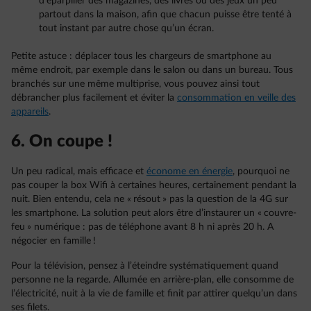
d’éparpiller des magazines, des livres ou des jeux un peu
partout dans la maison, afin que chacun puisse être tenté à
tout instant par autre chose qu’un écran.
Petite astuce : déplacer tous les chargeurs de smartphone au
même endroit, par exemple dans le salon ou dans un bureau. Tous
branchés sur une même multiprise, vous pouvez ainsi tout
débrancher plus facilement et éviter la
consommation en veille des
appareils
.
6. On coupe !
Un peu radical, mais efficace et
économe en énergie
, pourquoi ne
pas couper la box Wifi à certaines heures, certainement pendant la
nuit. Bien entendu, cela ne « résout » pas la question de la 4G sur
les smartphone. La solution peut alors être d’instaurer un « couvre-
feu » numérique : pas de téléphone avant 8 h ni après 20 h. A
négocier en famille !
Pour la télévision, pensez à l’éteindre systématiquement quand
personne ne la regarde. Allumée en arrière-plan, elle consomme de
l’électricité, nuit à la vie de famille et finit par attirer quelqu’un dans
ses filets.