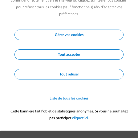
ont colonisé nos maisons et nos habitudes. Regardez
continuer directement vers le site web ou cliquez sur "Gérer vos cookies"
pour refuser tous les cookies (sauf fonctionnels) afin d’adapter vos
autour de vous, vous en verrez certainement trois, quatre
préférences.
ou cinq, voire plus ! Comment faire (et réussir) une petite
détox des écrans ?
Gérer vos cookies
Tout accepter
Tout refuser
Liste de tous les cookies
Cette bannière fait l’objet de statistiques anonymes. Si vous ne souhaitez
pas participer
cliquez ici.