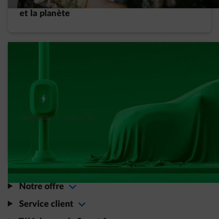
et la planète
14/07/2022
|
1 min.
|
Eva
La voiture électrique, « ami » ou « ennemi »
de l’environnement ?
Notre offre
Service client