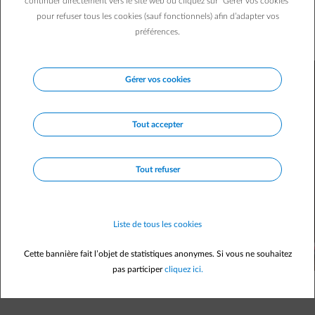
continuer directement vers le site web ou cliquez sur "Gérer vos cookies"
bricolage ou de rénovation ! Pour vous éviter bien des
pour refuser tous les cookies (sauf fonctionnels) afin d’adapter vos
frustrations, imprimez notre liste des basiques et des
préférences.
indispensables !
Gérer vos cookies
Tout accepter
Tout refuser
Liste de tous les cookies
Cette bannière fait l’objet de statistiques anonymes. Si vous ne souhaitez
pas participer
cliquez ici.