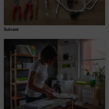
vintage ?
Read more
Suivant
13/02/2019
|
3 min.
|
Daphné C.
6 astuces pour l’aménagement d’une
buanderie
Read more