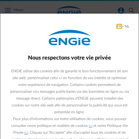
Accéder au contenu principal
normal-account-circle
search
Menu
FR
-
NL
Autres
Green & Smart Home
Autres
Nous respectons votre vie privée
Que trouve-t-on dans une
ENGIE utilise des cookies afin de garantir le bon fonctionnement de son
boîte à outils ?
site web, personnaliser celui-ci en fonction de vos intérêts et optimiser
votre expérience de navigation. Certains cookies permettent de
personnaliser nos messages publicitaires via des bannières en ligne ou via
Daphné C.
message direct. Certains partenaires d’ENGIE peuvent installer des
Passionnée par les objets connectés
cookies sur notre site web afin de personnaliser la publicité qui vous est
14/03/2019
·
3 min
présentée en ligne.
Pour plus d’informations sur notre utilisation de cookies, vous pouvez
Votre boîte à outils se résume à un marteau et 2 tournevis ?
consulter notre politique en matière de cookies
ici
et notre Politique Vie
Privée
ici
. Cliquez sur "Accepter" afin d’accepter tous les cookies et de
Vous n’irez pas bien loin dans vos futurs travaux de