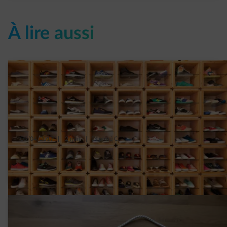
À lire aussi
05/04/2017
|
2 min.
|
Daphné C.
Ranger ses chaussures : 4 DIY faciles à
réaliser