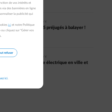
ction de vos intérêts et
Read more
s via des bannières en ligne
onnaliser la publicité qui
02/08/2021
|
5 min.
|
Isabelle V.
cookies
ici
et notre Politique
Voitures électriques : 5 préjugés à balayer !
b ou cliquez sur "Gérer vos
s.
Read more
ut refuser
11/01/2022
|
1 min.
|
Isabelle V.
Je recharge ma voiture électrique en ville et
ça se passe bien !
uez ici.
Read more