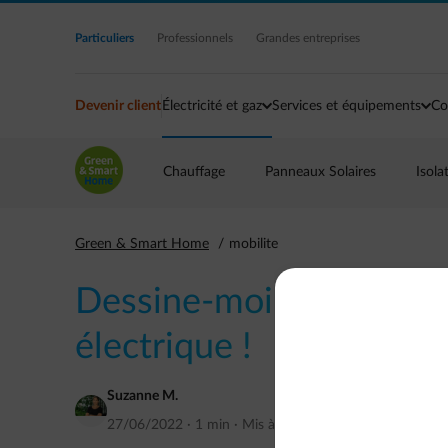
Accéder au contenu principal
Particuliers
Professionnels
Grandes entreprises
Devenir client
Électricité et gaz
Services et équipements
Co
Chauffage
Panneaux Solaires
Isola
Green & Smart Home
mobilite
Dessine-moi ton premie
électrique !
Suzanne M.
27/06/2022
·
1 min
·
Mis à jour
juin 2024