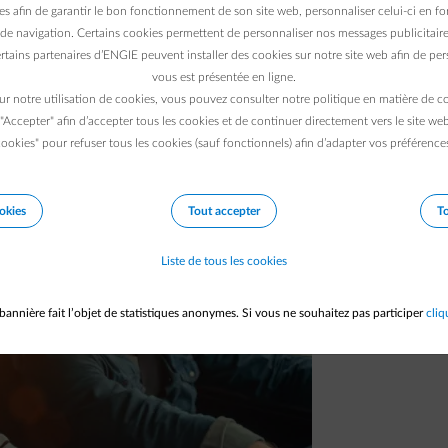
es afin de garantir le bon fonctionnement de son site web, personnaliser celui-ci en fon
véhicules électriques que jamais… C’est le cas
de navigation. Certains cookies permettent de personnaliser nos messages publicitaire
premier voyage en famille, au volant de son
rtains partenaires d’ENGIE peuvent installer des cookies sur notre site web afin de pers
vous est présentée en ligne.
ur notre utilisation de cookies, vous pouvez consulter notre politique en matière de 
 "Accepter" afin d’accepter tous les cookies et de continuer directement vers le site we
ookies" pour refuser tous les cookies (sauf fonctionnels) afin d’adapter vos préférence
okies
Tout accepter
To
Liste de tous les cookies
bannière fait l’objet de statistiques anonymes. Si vous ne souhaitez pas participer
cliq