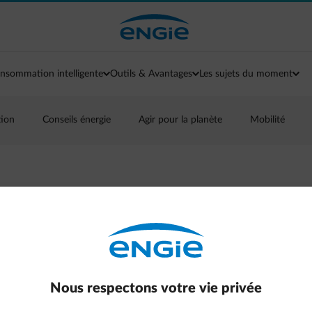
nsommation intelligente
Outils & Avantages
Les sujets du moment
tion
Conseils énergie
Agir pour la planète
Mobilité
r voyage en voiture
Nous respectons votre vie privée