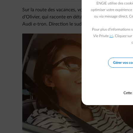
ENGIE utilise des cooki
Sur la route des vacances, vous allez croiser plus de 
optimiser votre expérience 
d’Olivier, qui raconte en détails les coulisses de son 
ou via message direct. Ce
Audi e-tron. Direction le sud de la France !
Pour plus d’informations s
Vie Privée
ici
. Cliquez sur
c
Gérer vos co
Cette 