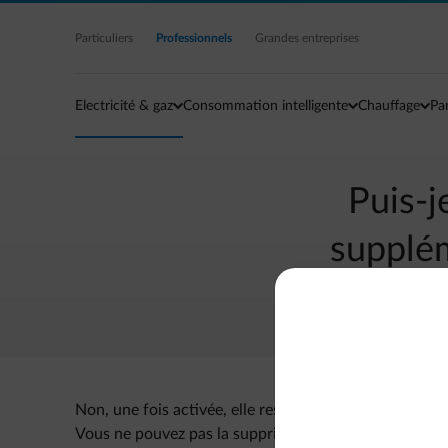
Accéder au contenu principal
Particuliers
Professionnels
Grandes entreprises
Electricité & gaz
Consommation intelligente
Chauffage
Pa
Puis-j
supplém
Non, une fois activée, elle reste obligatoire pour pro
Vous ne pouvez pas la supprimer, mais vous pouvez c