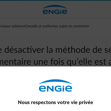
nneaux solaires
Conseils et outils
Les sujets du moment
e désactiver la méthode de s
entaire une fois qu’elle est 
arrow-left
Retour à la page contact
téger votre compte.
Nous respectons votre vie privée
hanger la méthode :