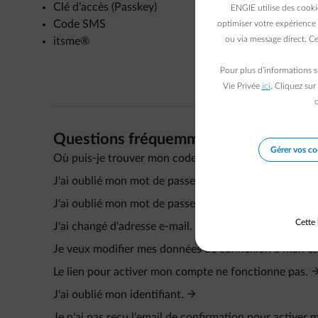
Clé d’accès (Passkey)
ENGIE utilise des cooki
Code SMS
optimiser votre expérience 
ou via message direct. Ce
itsme®
Pour plus d’informations s
Vie Privée
ici
. Cliquez sur
c
Questions fréquemment posées
Gérer vos co
Où puis-je trouver mon code d'activation et mon num
J'ai oublié mon mot de passe.
J'ai oublié mon mot de passe.
Cette 
J'ai changé d'adresse e-mail. Mon identifiant change
Je veux modifier mes données de connexion à mon esp
Le lien pour activer mon compte ne fonctionne pas.
J'ai oublié mon identifiant.
Je n'ai pas reçu l'email de confirmation pour activer