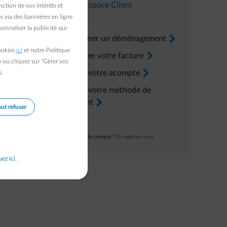
Dans l’
Espace Client
ction de vos intérêts et
s via des bannières en ligne
onnaliser la publicité qui
Renseigner un déménagement
arrow-right
cookies
ici
et notre Politique
Consulter votre facture
arrow-right
b ou cliquez sur "Gérer vos
Ajuster votre acompte
arrow-right
s.
Ajuster votre méthode de
paiement
arrow-right
ut refuser
Pas encore de compte ?
Enregistrez-vous
uez ici.