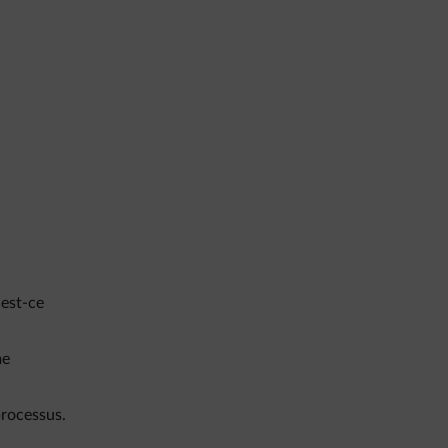
 est-ce
me
processus.