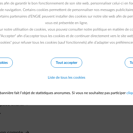
es afin de garantir le bon fonctionnement de son site web, personnaliser celui-ci en fon
de navigation. Certains cookies permettent de personnaliser nos messages publicitaire
rtains partenaires d’ENGIE peuvent installer des cookies sur notre site web afin de pers
vous est présentée en ligne.
ur notre utilisation de cookies, vous pouvez consulter notre politique en matière de 
 "Accepter" afin d’accepter tous les cookies et de continuer directement vers le site we
ookies" pour refuser tous les cookies (sauf fonctionnels) afin d’adapter vos préférence
okies
Tout accepter
To
éro de client ?
Liste de tous les cookies
bannière fait l’objet de statistiques anonymes. Si vous ne souhaitez pas participer
cliq
-t-il automatiquement ?
ace client.
 mon compte.