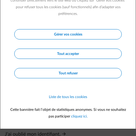
continuer directement vers le site web ou cliquez sur "Gérer vos cookies"
Répétez ces étapes pour chaque compte déjà activé.
pour refuser tous les cookies (sauf fonctionnels) afin d’adapter vos
Les comptes non activés peuvent être ajoutés via 'Ajouter un
préférences.
compte' avec le numéro de client et le code d’activation.
Gérer vos cookies
Questions fréquemment posées
Où puis-je trouver mon code d'activation et mon numéro
Tout accepter
de client ?
J'ai oublié mon mot de passe.
Tout refuser
J'ai oublié mon mot de passe.
J'ai changé d'adresse e-mail. Mon identifiant change-t-il
Liste de tous les cookies
automatiquement ?
Je veux modifier mes données de connexion à mon espace
Cette bannière fait l’objet de statistiques anonymes. Si vous ne souhaitez
client.
pas participer
cliquez ici.
Le lien pour activer mon compte ne fonctionne pas.
J'ai oublié mon identifiant.