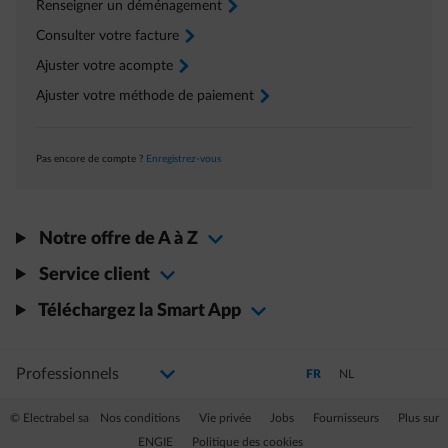
Renseigner un déménagement
arrow-right
Consulter votre facture
arrow-right
Ajuster votre acompte
arrow-right
Ajuster votre méthode de paiement
arrow-right
Pas encore de compte ?
Enregistrez-vous
Notre offre de A à Z
Service client
Téléchargez la Smart App
Sélectionnez votre profil
La modification de la sélection permettra d'accéder à une nouvelle page
Passer en Français (Langue 
Passer en Néerlandai
FR
NL
© Electrabel sa
Nos conditions
Vie privée
Jobs
Fournisseurs
Plus sur
ENGIE
Politique des cookies