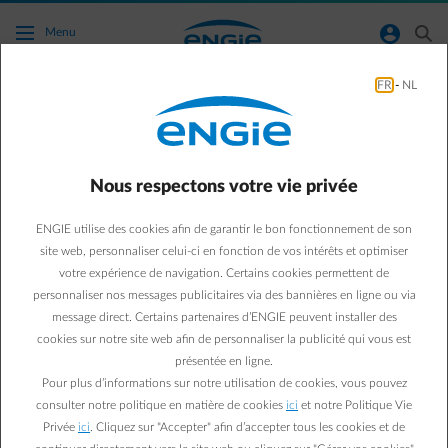
Accéder au contenu principal
normal-account-circle
search
Menu
FR
-
NL
J’ai plusieurs identifiants pour plusieurs
comptes. Comment puis-je les regrouper ?
Nous respectons votre vie privée
Retour à la page contact
arrow-left
ENGIE utilise des cookies afin de garantir le bon fonctionnement de son
Si vous avez créé plusieurs identifiants par le passé pour différents
site web, personnaliser celui-ci en fonction de vos intérêts et optimiser
comptes, vous pouvez les regrouper vous-même.
votre expérience de navigation. Certains cookies permettent de
Connectez-vous avec l’identifiant que vous ne souhaitez plus
personnaliser nos messages publicitaires via des bannières en ligne ou via
utiliser via
ce lien
. Vous arriverez sur une page avec 'Vos
message direct. Certains partenaires d’ENGIE peuvent installer des
informations de connexion'.
cookies sur notre site web afin de personnaliser la publicité qui vous est
Une page avec un aperçu des adresses s’ouvre
Cliquez sur Gérer les utilisateurs du compte concerné
présentée en ligne.
Saisissez l’e-mail lié à l’identifiant que vous souhaitez conserver.
Pour plus d’informations sur notre utilisation de cookies, vous pouvez
Une invitation sera envoyée à cette adresse. Une fois acceptée, le
consulter notre politique en matière de cookies
ici
et notre Politique Vie
compte sera ajouté à votre espace client.
Privée
ici
. Cliquez sur "Accepter" afin d’accepter tous les cookies et de