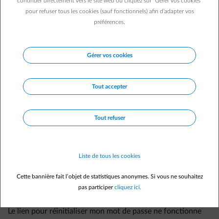
Où puis-je trouver mon code d'activation et mon numéro
continuer directement vers le site web ou cliquez sur "Gérer vos cookies"
de client ?
pour refuser tous les cookies (sauf fonctionnels) afin d’adapter vos
préférences.
J'ai oublié mon mot de passe.
J'ai oublié mon mot de passe.
Gérer vos cookies
J'ai changé d'adresse e-mail. Mon identifiant change-t-il
automatiquement ?
Je veux modifier mes données de connexion à mon espace
Tout accepter
client.
J'ai oublié mon identifiant.
Tout refuser
Je n'ai pas reçu l'email de confirmation pour activer mon
compte.
Je veux modifier l'adresse e-mail que j'utilise comme
Liste de tous les cookies
identifiant.
Cette bannière fait l’objet de statistiques anonymes. Si vous ne souhaitez
Je n'ai pas reçu l'e-mail pour réinitialiser mon mot de passe.
pas participer
cliquez ici.
Le lien pour réinitialiser mon mot de passe ne fonctionne