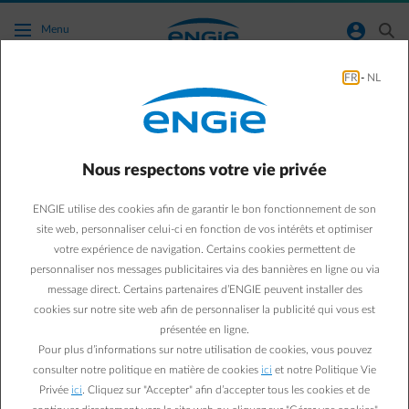
Accéder au contenu principal
normal-account-circle
search
Menu
FR
-
NL
Le lien pour activer mon compte ne
fonctionne pas.
Nous respectons votre vie privée
Retour à la page contact
arrow-left
ENGIE utilise des cookies afin de garantir le bon fonctionnement de son
Peut-être avez-vous déjà cliqué sur le lien plus de 3 fois ou le lien
site web, personnaliser celui-ci en fonction de vos intérêts et optimiser
n'est plus valide (il reste valable 3 jours). Dans ce cas, vous devez
votre expérience de navigation. Certains cookies permettent de
réeffectuer l'enregistrement. Ensuite, vous recevrez un nouvel e-
personnaliser nos messages publicitaires via des bannières en ligne ou via
mail de confirmation.
message direct. Certains partenaires d’ENGIE peuvent installer des
Activer votre compte
cookies sur notre site web afin de personnaliser la publicité qui vous est
présentée en ligne.
Pour plus d’informations sur notre utilisation de cookies, vous pouvez
consulter notre politique en matière de cookies
ici
et notre Politique Vie
Questions fréquemment posées
Privée
ici
. Cliquez sur "Accepter" afin d’accepter tous les cookies et de