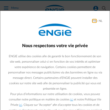
Accéder au contenu principal
normal-account-circle
search
Menu
FR
-
NL
Que se passe-t-il si je perds ou remplace mon
appareil avec Passkey ?
Nous respectons votre vie privée
Retour à la page contact
arrow-left
ENGIE utilise des cookies afin de garantir le bon fonctionnement de son
Si votre Passkey est enregistrée dans le cloud (iCloud ou Google),
site web, personnaliser celui-ci en fonction de vos intérêts et optimiser
elle sera disponible sur votre nouvel appareil.
votre expérience de navigation. Certains cookies permettent de
Vous n’avez pas enregistré votre Passkeydans le cloud ? Vous
personnaliser nos messages publicitaires via des bannières en ligne ou via
devrez la supprimer sur l’ancien appareil ou contacter le support
message direct. Certains partenaires d’ENGIE peuvent installer des
ENGIE, puis en créer une nouvelle. Gardez toujours une méthode
cookies sur notre site web afin de personnaliser la publicité qui vous est
de sécurité de secours. Si ce n’est pas possible, contactez le
support ENGIE pour le supprimer. Une fois supprimée, créez une
présentée en ligne.
nouvelle Passkeysur votre nouvel appareil. Ayez toujours une autre
Pour plus d’informations sur notre utilisation de cookies, vous pouvez
méthode de sécurité en sauvegarde.
consulter notre politique en matière de cookies
ici
et notre Politique Vie
Privée
ici
. Cliquez sur "Accepter" afin d’accepter tous les cookies et de