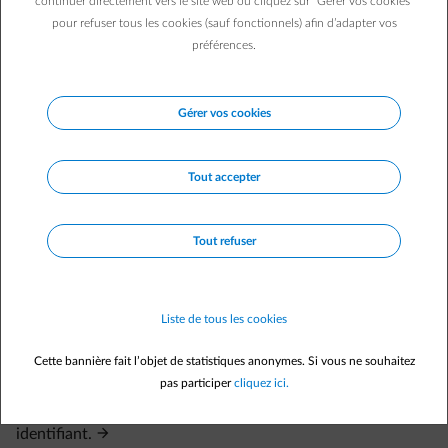
continuer directement vers le site web ou cliquez sur "Gérer vos cookies"
pour refuser tous les cookies (sauf fonctionnels) afin d’adapter vos
Questions fréquemment posées
préférences.
Où puis-je trouver mon code d'activation et mon numéro
de client ?
J'ai oublié mon mot de passe.
Gérer vos cookies
J'ai oublié mon mot de passe.
J'ai changé d'adresse e-mail. Mon identifiant change-t-il
Tout accepter
automatiquement ?
Je veux modifier mes données de connexion à mon espace
Tout refuser
client.
Le lien pour activer mon compte ne fonctionne pas.
Liste de tous les cookies
J'ai oublié mon identifiant.
Je n'ai pas reçu l'email de confirmation pour activer mon
Cette bannière fait l’objet de statistiques anonymes. Si vous ne souhaitez
compte.
pas participer
cliquez ici.
Je veux modifier l'adresse e-mail que j'utilise comme
identifiant.