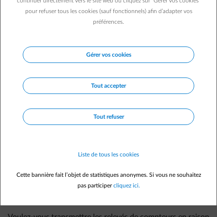
continuer directement vers le site web ou cliquez sur "Gérer vos cookies"
un tarif Maison Vide ?
pour refuser tous les cookies (sauf fonctionnels) afin d’adapter vos
Qu'est-ce que le Solar Kit ?
préférences.
Je suis déjà client pour le gaz naturel et veux aussi devenir
client pour l'électricité, comment puis-je faire cela ?
Gérer vos cookies
Je souhaite convertir mon contrat résidentiel vers un
contrat professionnel (ou vice versa). Comment puis-je
faire cela ?
Tout accepter
J'ai un contrat en cours, puis-je changer de contrat ?
Je suis déjà client pour l'électricité et veux aussi devenir
Tout refuser
client pour le gaz naturel, comment puis-je faire cela ?
Ai-je droit au tarif social ?
Liste de tous les cookies
Quelle différence entre un prix fixe et un prix variable ?
D'où provient l'énergie verte d'ENGIE ?
Cette bannière fait l’objet de statistiques anonymes. Si vous ne souhaitez
pas participer
cliquez ici.
Puis-je souscrire en ligne un contrat séparé pour ma
consommation ou mon injection ?