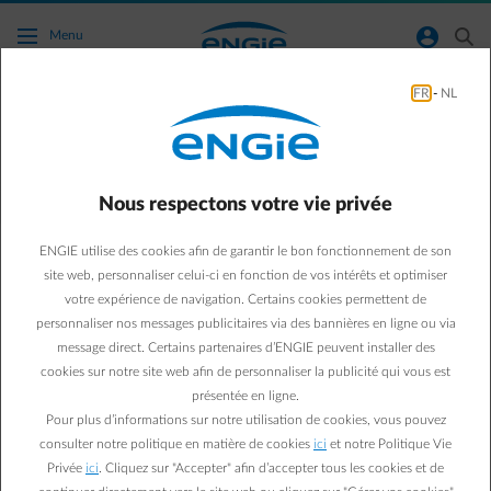
Accéder au contenu principal
normal-account-circle
search
Menu
FR
-
NL
Puis-je opter pour l'énergie verte ?
Retour à la page contact
arrow-left
Nous respectons votre vie privée
L'énergie verte est une option que vous pouvez choisir dans chaque
ENGIE utilise des cookies afin de garantir le bon fonctionnement de son
pack d'ENGIE. Connectez-vous ou enregistrez-vous sur l'Espace
site web, personnaliser celui-ci en fonction de vos intérêts et optimiser
Client pour consulter tous les détails de votre pack actuel.
votre expérience de navigation. Certains cookies permettent de
Consulter mon pack
personnaliser nos messages publicitaires via des bannières en ligne ou via
message direct. Certains partenaires d’ENGIE peuvent installer des
cookies sur notre site web afin de personnaliser la publicité qui vous est
présentée en ligne.
Questions fréquemment posées
Pour plus d’informations sur notre utilisation de cookies, vous pouvez
Je veux effectuer une comparaison des prix.
consulter notre politique en matière de cookies
ici
et notre Politique Vie
Privée
ici
. Cliquez sur "Accepter" afin d’accepter tous les cookies et de
Je suis propriétaire d'un logement vide, puis-je opter pour